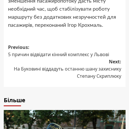
зменшення пасажиропотоку дасть місту
необхідний час, щоб стабілізувати роботу
маршруту без додаткових незручностей для
пасажирів, переконаний Ігор Крохмаль.
Post
Previous:
5 причин відвідати кінний комплекс у Львові
navigation
Next:
На Буковині віддадуть останню шану захиснику
Степану Скриплюку
Більше