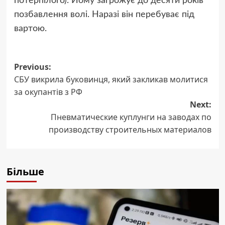
потерпілого). Йому загрожує до десяти років
позбавлення волі. Наразі він перебуває під
вартою.
Post
Previous:
СБУ викрила буковинця, який закликав молитися
navigation
за окупантів з РФ
Next:
Пневматические куплунги на заводах по
производству строительных материалов
Більше