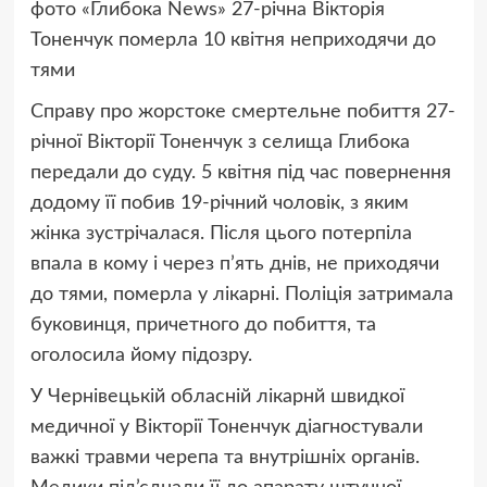
фото
«Глибока News»
27-річна Вікторія
Тоненчук померла 10 квітня неприходячи до
тями
Справу про жорстоке смертельне побиття 27-
річної Вікторії Тоненчук з селища Глибока
передали до суду. 5 квітня під час повернення
додому її побив 19-річний чоловік, з яким
жінка зустрічалася. Після цього потерпіла
впала в кому і через п’ять днів, не приходячи
до тями, померла у лікарні. Поліція затримала
буковинця, причетного до побиття, та
оголосила йому підозру.
У Чернівецькій обласній лікарнй швидкої
медичної у Вікторії Тоненчук діагностували
важкі травми черепа та внутрішніх органів.