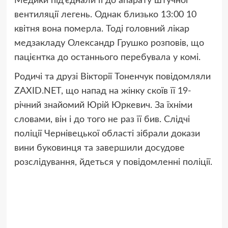
Медики під’єднали її до апарату штучної
вентиляції легень. Однак близько 13:00 10
квітня вона померла. Тоді головний лікар
медзакладу Олександр Грушко розповів, що
пацієнтка до останнього перебувала у комі.
Родичі та друзі Вікторії Тоненчук повідомляли
ZAXID.NET, що напад на жінку скоїв її 19-
річний знайомий Юрій Юркевич. За їхніми
словами, він і до того не раз її бив. Слідчі
поліції Чернівецької області зібрали докази
вини буковинця та завершили досудове
розслідування, йдеться у повідомленні поліції.