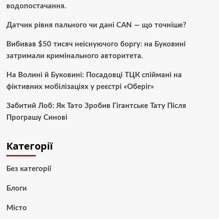
водопостачання.
Датчик рівня пального чи дані CAN — що точніше?
Вибивав $50 тисяч неіснуючого боргу: на Буковині
затримали кримінального авторитета.
На Волині й Буковині: Посадовці ТЦК спіймані на
фіктивних мобілізаціях у реєстрі «Оберіг»
Забитий Лоб: Як Тато Зробив Гігантське Тату Після
Програшу Синові
Категорії
Без категорії
Блоги
Місто