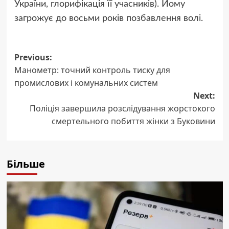
України, глорифікація її учасників). Йому
загрожує до восьми років позбавлення волі.
Post
Previous:
Манометр: точний контроль тиску для
navigation
промислових і комунальних систем
Next:
Поліція завершила розслідування жорстокого
смертельного побиття жінки з Буковини
Більше