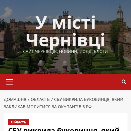
Перейти
до
У місті
вмісту
Чернівці
САЙТ ЧЕРНІВЦІВ: НОВИНИ, ПОДІЇ, БЛОГИ
Основне
меню
ДОМАШНЯ
ОБЛАСТЬ
СБУ ВИКРИЛА БУКОВИНЦЯ, ЯКИЙ
ЗАКЛИКАВ МОЛИТИСЯ ЗА ОКУПАНТІВ З РФ
Область
СБУ викрила буковинця, який