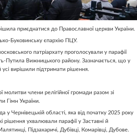
рішила приєднатися до Православної церкви України.
ько-Буковинську єпархію ПЦУ.
д московського патріархату проголосували у парафії
ть-Путила Вижницького району. Зазначається, що у
й усі вирішили підтримати рішення.
ної молитви члени релігійної громади разом зі
и Гімн України.
а у Чернівецькій області, яка від початку 2025 року
і рішення ухвалювали парафії у Заставні й
Малятинці, Підзахаричі, Дубівці, Комарівці, Дубове.