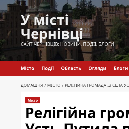
Перейти
до
У місті
вмісту
Чернівці
САЙТ ЧЕРНІВЦІВ: НОВИНИ, ПОДІЇ, БЛОГИ
Місто
Події
Область
Огляди
Блоги
ДОМАШНЯ
МІСТО
РЕЛІГІЙНА ГРОМАДА ІЗ СЕЛА У
Місто
Релігійна гро
Усть-Путила 