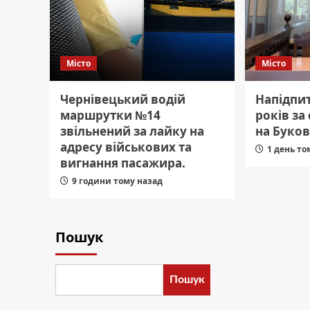
Місто
Місто
Чернівецький водій
Напідпит
маршрутки №14
років за
звільнений за лайку на
на Буков
адресу військових та
1 день то
вигнання пасажира.
9 години тому назад
Пошук
Пошук