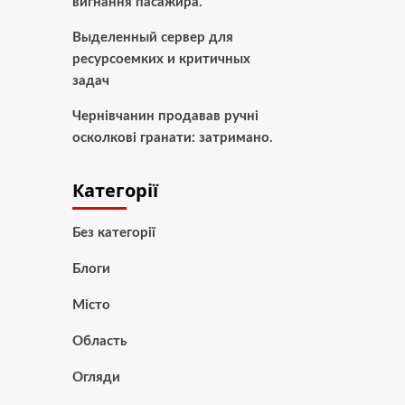
вигнання пасажира.
Выделенный сервер для
ресурсоемких и критичных
задач
Чернівчанин продавав ручні
осколкові гранати: затримано.
Категорії
Без категорії
Блоги
Місто
Область
Огляди