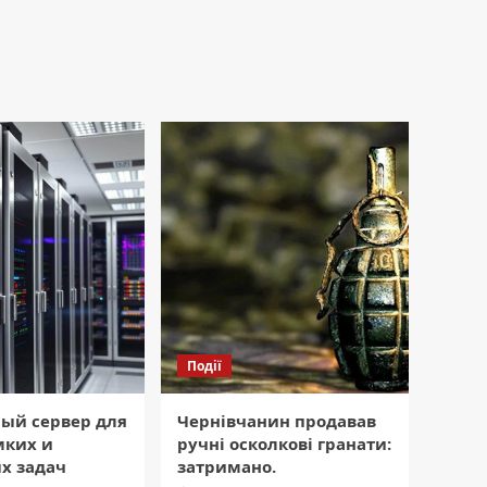
Події
ый сервер для
Чернівчанин продавав
мких и
ручні осколкові гранати:
х задач
затримано.