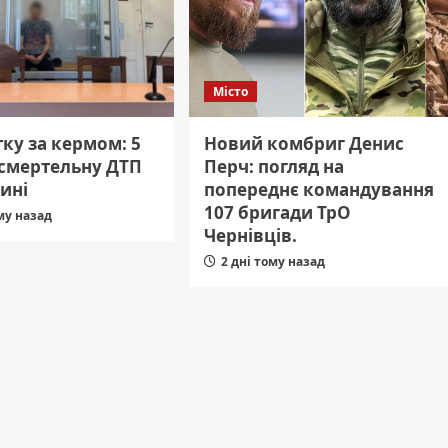
Місто
ку за кермом: 5
Новий комбриг Денис
 смертельну ДТП
Перч: погляд на
ині
попереднє командування
107 бригади ТрО
му назад
Чернівців.
2 дні тому назад