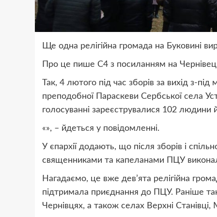
Ще одна релігійна громада на Буковині ви
Про це пише С4 з посиланням на Чернівец
Так, 4 лютого під час зборів за вихід з-пі
преподобної Параскеви Сербської села Ус
голосуванні зареєструвалися 102 людини 
«», – йдеться у повідомленні.
У єпархії додають, що після зборів і спіль
священниками та капеланами ПЦУ виконал
Нагадаємо, це вже дев’ята релігійна громад
підтримала приєднання до ПЦУ. Раніше так
Чернівцях, а також селах Верхні Станівці, 