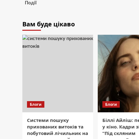
Події
Вам буде цікаво
Блоги
Блоги
Системи пошуку
Біллі Айліш: 
прихованих витоків та
у кіно. Кадри 
побутовий лічильник на
“Під скляним