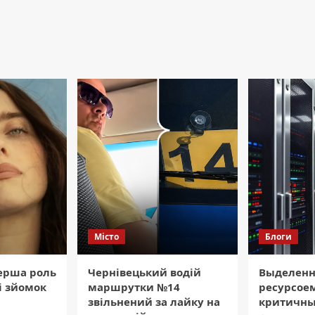
Місто
Блоги
перша роль
Чернівецький водій
Выделенн
зі зйомок
маршрутки №14
ресурсое
звільнений за лайку на
критичны