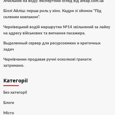
лічильник на воду: експертний огляд від antap.com.ua
Біллі Айліш: перша роль у кіно. Кадри зі зйомок “Під
скляним ковпаком”.
Чернівецький водій маршрутки №14 звільнений за лайку
на адресу військових та вигнання пасажира.
Выделенный сервер для ресурсоемких и критичных
задач
Чернівчанин продавав ручні осколкові гранати:
затримано.
Категорії
Без категорії
Блоги
Місто