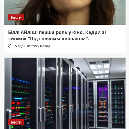
Блоги
Біллі Айліш: перша роль у кіно. Кадри зі
зйомок “Під скляним ковпаком”.
15 години тому назад
Блоги