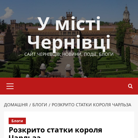
Перейти
до
У місті
вмісту
Чернівці
САЙТ ЧЕРНІВЦІВ: НОВИНИ, ПОДІЇ, БЛОГИ
Основне
меню
ДОМАШНЯ
БЛОГИ
РОЗКРИТО СТАТКИ КОРОЛЯ ЧАРЛЬЗА
Блоги
Розкрито статки короля
Чарльза