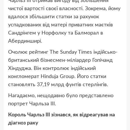
Чарльз ІІІ отримав вигоду від збільшення
чистої вартості своєї власності. Зокрема, йому
вдалося збільшити статки за рахунок
успадкованих від матері приватних маєтків
Сандрінгем у Норфолку та Балморал в
Абердинширі.
Очолює рейтинг The Sunday Times індійсько-
британський бізнесмен-міліардер Гопічанд
Хіндуджа. Він контролює індійський
конгломерат Hinduja Group. Його статки
становлять 37,19 млрд фунтів стерлінгів.
Нагадаємо, нещодавно було представлено
портрет Чарльза ІІІ.
Король Чарльз ІІІ зізнався, як відреагував на
діагноз раку