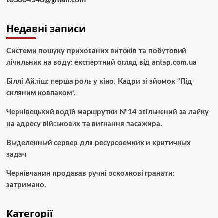
to3004546@gmail.com
Недавні записи
Системи пошуку прихованих витоків та побутовий
лічильник на воду: експертний огляд від antap.com.ua
Біллі Айліш: перша роль у кіно. Кадри зі зйомок “Під
скляним ковпаком”.
Чернівецький водій маршрутки №14 звільнений за лайку
на адресу військових та вигнання пасажира.
Выделенный сервер для ресурсоемких и критичных
задач
Чернівчанин продавав ручні осколкові гранати:
затримано.
Категорії