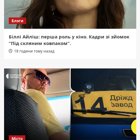
Блоги
Біллі Айліш: перша роль у кіно. Кадри зі зйомок
“Під скляним ковпаком”.
18 години тому назад
Місто