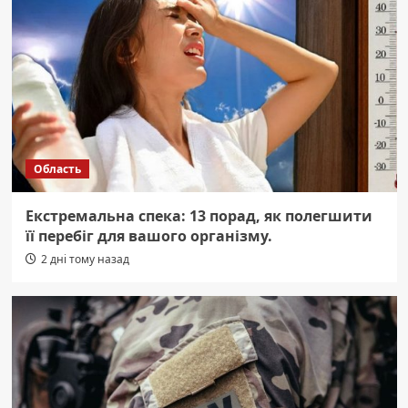
Область
Екстремальна спека: 13 порад, як полегшити
її перебіг для вашого організму.
2 дні тому назад