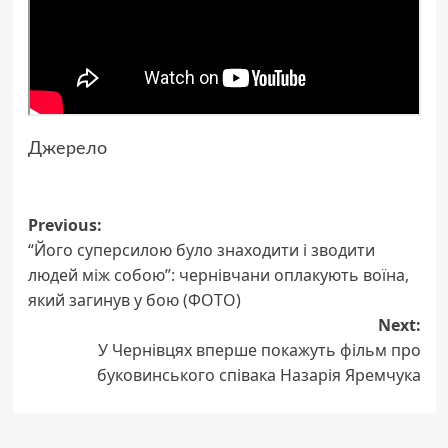
Джерело
Post
Previous:
“Його суперсилою було знаходити і зводити
navigation
людей між собою”: чернівчани оплакують воїна,
який загинув у бою (ФОТО)
Next:
У Чернівцях вперше покажуть фільм про
буковинського співака Назарія Яремчука