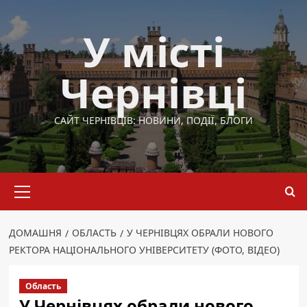
Перейти
до
У місті
вмісту
Чернівці
САЙТ ЧЕРНІВЦІВ: НОВИНИ, ПОДІЇ, БЛОГИ
Основне
меню
ДОМАШНЯ
ОБЛАСТЬ
У ЧЕРНІВЦЯХ ОБРАЛИ НОВОГО
РЕКТОРА НАЦІОНАЛЬНОГО УНІВЕРСИТЕТУ (ФОТО, ВІДЕО)
Область
У Чернівцях обрали нового