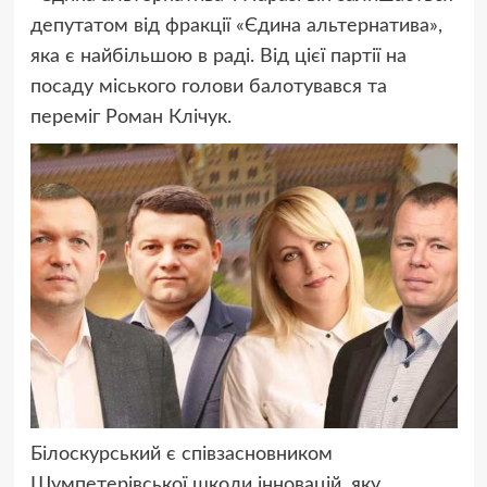
депутатом від фракції «Єдина альтернатива»,
яка є найбільшою в раді. Від цієї партії на
посаду міського голови балотувався та
переміг Роман Клічук.
Білоскурський є співзасновником
Шумпетерівської школи інновацій, яку