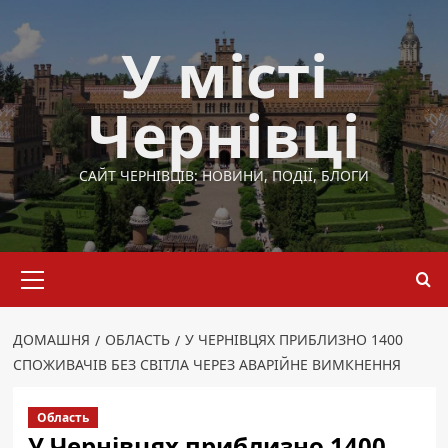
Перейти
до
У місті
вмісту
Чернівці
САЙТ ЧЕРНІВЦІВ: НОВИНИ, ПОДІЇ, БЛОГИ
Основне
меню
ДОМАШНЯ
ОБЛАСТЬ
У ЧЕРНІВЦЯХ ПРИБЛИЗНО 1400
СПОЖИВАЧІВ БЕЗ СВІТЛА ЧЕРЕЗ АВАРІЙНЕ ВИМКНЕННЯ
Область
У Чернівцях приблизно 1400