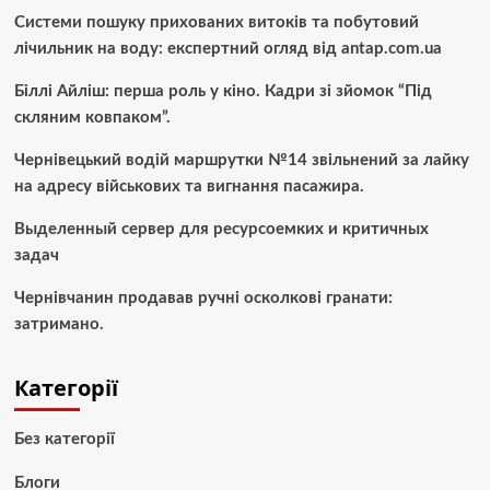
Системи пошуку прихованих витоків та побутовий
лічильник на воду: експертний огляд від antap.com.ua
Біллі Айліш: перша роль у кіно. Кадри зі зйомок “Під
скляним ковпаком”.
Чернівецький водій маршрутки №14 звільнений за лайку
на адресу військових та вигнання пасажира.
Выделенный сервер для ресурсоемких и критичных
задач
Чернівчанин продавав ручні осколкові гранати:
затримано.
Категорії
Без категорії
Блоги