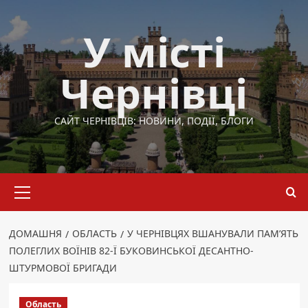
Перейти
до
У місті
вмісту
Чернівці
САЙТ ЧЕРНІВЦІВ: НОВИНИ, ПОДІЇ, БЛОГИ
Основне
меню
ДОМАШНЯ
ОБЛАСТЬ
У ЧЕРНІВЦЯХ ВШАНУВАЛИ ПАМ’ЯТЬ
ПОЛЕГЛИХ ВОЇНІВ 82-Ї БУКОВИНСЬКОЇ ДЕСАНТНО-
ШТУРМОВОЇ БРИГАДИ
Область