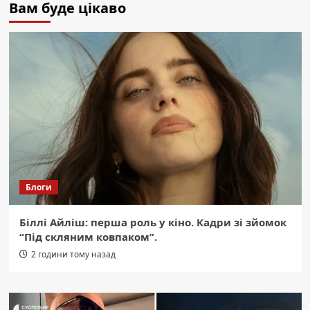
Вам буде цікаво
Блоги
Біллі Айліш: перша роль у кіно. Кадри зі зйомок
“Під скляним ковпаком”.
2 години тому назад