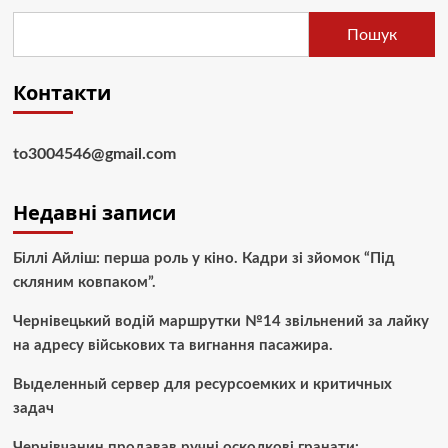
Пошук
Контакти
to3004546@gmail.com
Недавні записи
Біллі Айліш: перша роль у кіно. Кадри зі зйомок “Під
скляним ковпаком”.
Чернівецький водій маршрутки №14 звільнений за лайку
на адресу військових та вигнання пасажира.
Выделенный сервер для ресурсоемких и критичных
задач
Чернівчанин продавав ручні осколкові гранати: