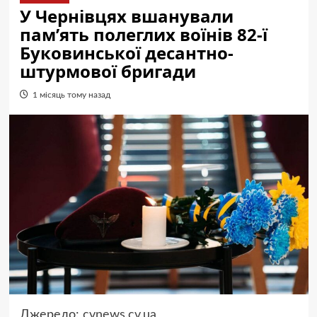
У Чернівцях вшанували
пам’ять полеглих воїнів 82-ї
Буковинської десантно-
штурмової бригади
1 місяць тому назад
Джерело:
cvnews.cv.ua