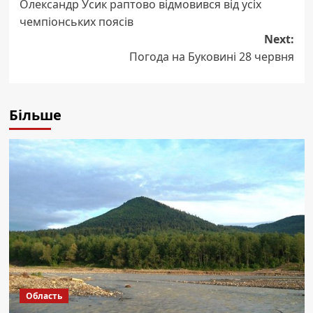
Олександр Усик раптово відмовився від усіх
navigation
чемпіонських поясів
Next:
Погода на Буковині 28 червня
Більше
Область