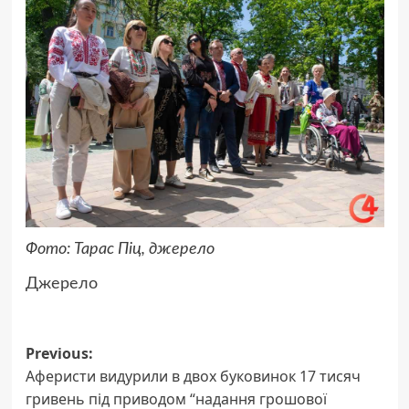
Фото: Тарас Піц, джерело
Джерело
Post
Previous:
Аферисти видурили в двох буковинок 17 тисяч
navigation
гривень під приводом “надання грошової