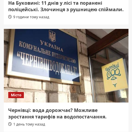
На Буковині: 11 днів у лісі та поранені
поліцейські. Злочинця з рушницею спіймали.
9 години тому назад
Місто
Чернівці: вода дорожчає? Можливе
зростання тарифів на водопостачання.
1 день тому назад