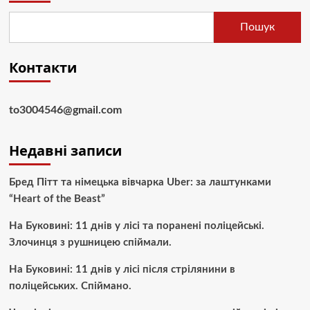
Пошук
Контакти
to3004546@gmail.com
Недавні записи
Бред Пітт та німецька вівчарка Uber: за лаштунками
“Heart of the Beast”
На Буковині: 11 днів у лісі та поранені поліцейські.
Злочинця з рушницею спіймали.
На Буковині: 11 днів у лісі після стрілянини в
поліцейських. Спіймано.