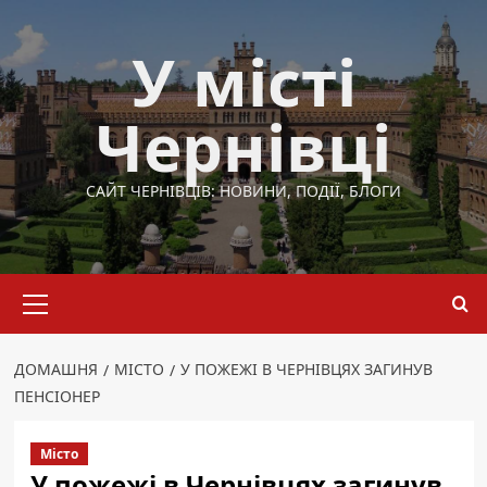
Перейти
до
У місті
вмісту
Чернівці
САЙТ ЧЕРНІВЦІВ: НОВИНИ, ПОДІЇ, БЛОГИ
Основне
меню
ДОМАШНЯ
МІСТО
У ПОЖЕЖІ В ЧЕРНІВЦЯХ ЗАГИНУВ
ПЕНСІОНЕР
Місто
У пожежі в Чернівцях загинув