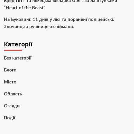
Бред Пітт та німецька вівчарка Uber: за лаштунками
“Heart of the Beast”
На Буковині: 11 днів у лісі та поранені поліцейські.
Злочинця з рушницею спіймали.
Категорії
Без категорії
Блоги
Місто
Область
Огляди
Події