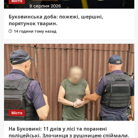
Місто
Буковинська доба: пожежі, шершні,
порятунок тварин.
14 години тому назад
Місто
На Буковині: 11 днів у лісі та поранені
поліцейські. Злочинця з рушницею спіймали.