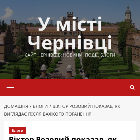
Перейти
до
У місті
вмісту
Чернівці
САЙТ ЧЕРНІВЦІВ: НОВИНИ, ПОДІЇ, БЛОГИ
Основне
меню
ДОМАШНЯ
БЛОГИ
ВІКТОР РОЗОВИЙ ПОКАЗАВ, ЯК
ВИГЛЯДАЄ ПІСЛЯ ВАЖКОГО ПОРАНЕННЯ
Блоги
Віктор Розовий показав, як