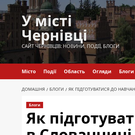
Перейти
до
У місті
вмісту
Чернівці
САЙТ ЧЕРНІВЦІВ: НОВИНИ, ПОДІЇ, БЛОГИ
Місто
Події
Область
Огляди
Блоги
ДОМАШНЯ
БЛОГИ
ЯК ПІДГОТУВАТИСЯ ДО НАВЧАН
Блоги
Як підготува
в Словаччині