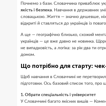
Почнемо з бази. Словаччина приваблює укр
якість і безпека
. Навчання в державних ун
словацькою. Життя — значно дешевше, ніж 
відкриті й ставляться до українців із поваг
А ще — географічно близько, схожий ментал
українців — це вже давно не новинка. Щор
не випадковість, а логіка: за рік-два ти от
домом.
Що потрібно для старту: чек
Щоб навчання в Словаччині не перетворило
підготовки. Ось базовий список того, про 
1. Обрати спеціальність і університет
У Словаччині багато якісних вишів — Коме