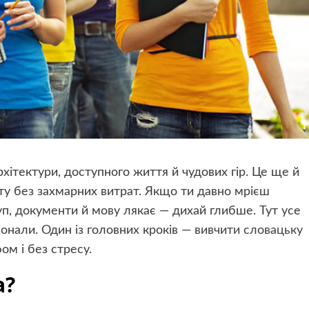
рхітектури, доступного життя й чудових гір. Це ще й
ту без захмарних витрат. Якщо ти давно мрієш
уп, документи й мову лякає — дихай глибше. Тут усе
нали. Один із головних кроків —
вивчити словацьку
ом і без стресу.
а?