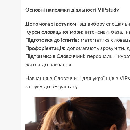
Основні напрямки діяльності VIPstudy:
Допомога зі вступом
: від вибору спеціал
Курси словацької мови
: інтенсиви, база, і
Підготовка до іспитів
: математика словац
Профорієнтація
: допомагають зрозуміти, д
Підтримка в Словаччині
: персональні кура
житла до навчання.
Навчання в Словаччині для українців
з VIPs
за руку до результату.