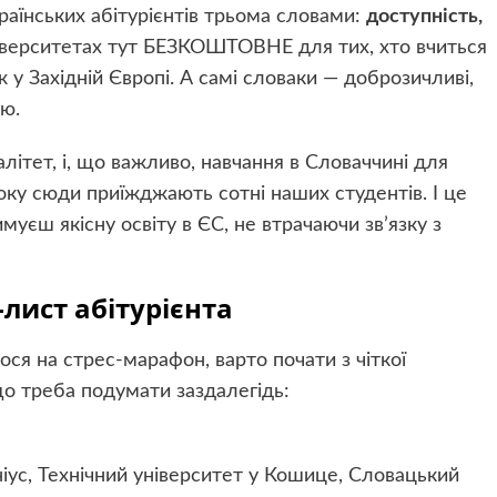
аїнських абітурієнтів трьома словами:
доступність,
іверситетах тут БЕЗКОШТОВНЕ для тих, хто вчиться
у Західній Європі. А самі словаки — доброзичливі,
ою.
ітет, і, що важливо, навчання в Словаччині для
оку сюди приїжджають сотні наших студентів. І це
римуєш якісну освіту в ЄС, не втрачаючи зв’язку з
-лист абітурієнта
ся на стрес-марафон, варто почати з чіткої
що треба подумати заздалегідь:
ніус, Технічний університет у Кошице, Словацький