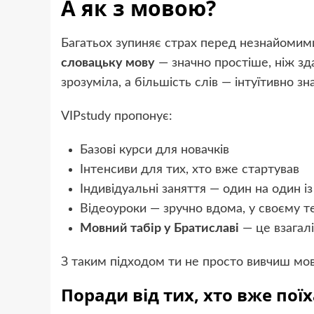
А як з мовою?
Багатьох зупиняє страх перед незнайомим
словацьку мову
— значно простіше, ніж зда
зрозуміла, а більшість слів — інтуїтивно зн
VIPstudy пропонує:
Базові курси для новачків
Інтенсиви для тих, хто вже стартував
Індивідуальні заняття — один на один і
Відеоуроки — зручно вдома, у своєму т
Мовний табір у Братиславі
— це взагалі
З таким підходом ти не просто вивчиш мо
Поради від тих, хто вже пої