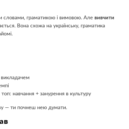
и словами, граматикою і вимовою. Але
вивчити
ється. Вона схожа на українську, граматика
айомі.
з викладачем
емпі
 топ: навчання + занурення в культуру
ву — ти почнеш нею думати.
хав