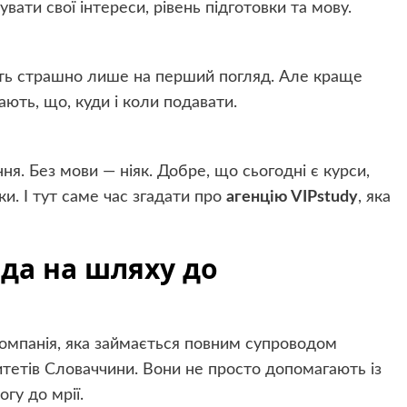
вати свої інтереси, рівень підготовки та мову.
чить страшно лише на перший погляд. Але краще
ають, що, куди і коли подавати.
я. Без мови — ніяк. Добре, що сьогодні є курси,
ки. І тут саме час згадати про
агенцію VIPstudy
, яка
да на шляху до
компанія, яка займається повним супроводом
итетів Словаччини. Вони не просто допомагають із
гу до мрії.