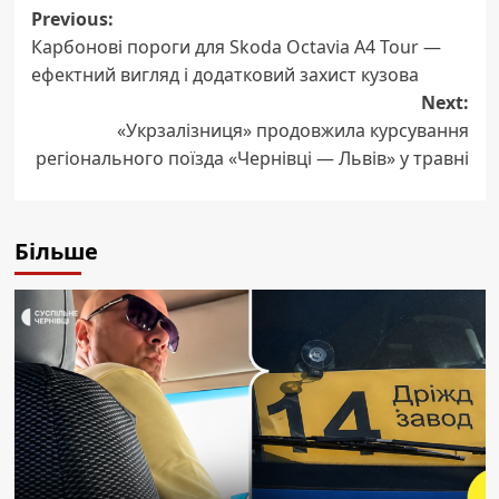
Post
Previous:
Карбонові пороги для Skoda Octavia A4 Tour —
navigation
ефектний вигляд і додатковий захист кузова
Next:
«Укрзалізниця» продовжила курсування
регіонального поїзда «Чернівці — Львів» у травні
Більше