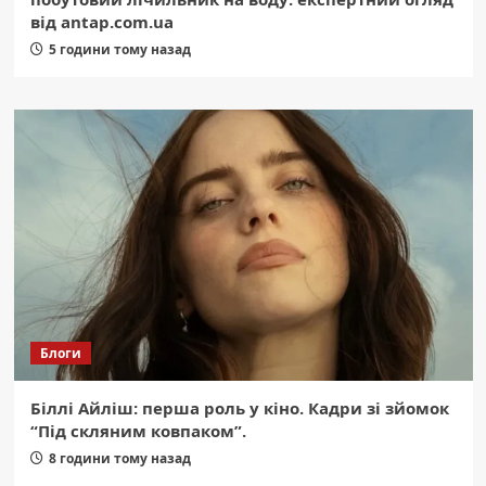
від antap.com.ua
5 години тому назад
Блоги
Біллі Айліш: перша роль у кіно. Кадри зі зйомок
“Під скляним ковпаком”.
8 години тому назад