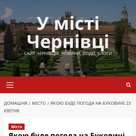
Перейти
до
У місті
вмісту
Чернівці
САЙТ ЧЕРНІВЦІВ: НОВИНИ, ПОДІЇ, БЛОГИ
Основне
меню
ДОМАШНЯ
МІСТО
ЯКОЮ БУДЕ ПОГОДА НА БУКОВИНІ 23
КВІТНЯ
Місто
Якою буде погода на Буковині