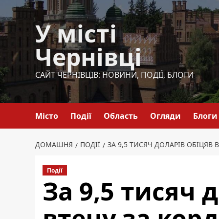
Перейти
до
У місті
вмісту
Чернівці
САЙТ ЧЕРНІВЦІВ: НОВИНИ, ПОДІЇ, БЛОГИ
Місто
Події
Область
Огляди
Блоги
ДОМАШНЯ
ПОДІЇ
ЗА 9,5 ТИСЯЧ ДОЛАРІВ ОБІЦЯВ
Події
За 9,5 тисяч 
втечу за корд