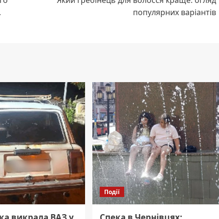
го
Який гребінець для волосся краще: огляд
.
популярних варіантів
Події
ка викрала ВАЗ у
Спека в Чернівцях: