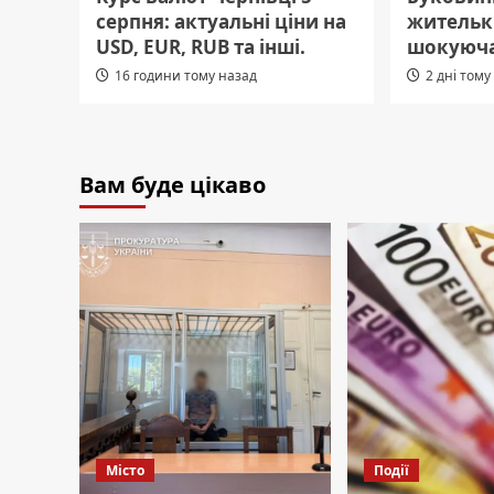
серпня: актуальні ціни на
жительк
USD, EUR, RUB та інші.
шокуюча
16 години тому назад
2 дні тому
Вам буде цікаво
Місто
Події