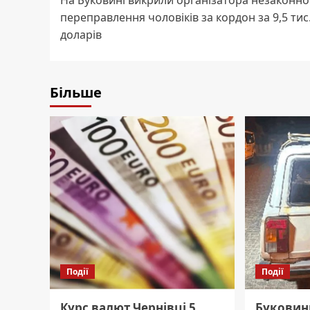
На Буковині викрили організатора незаконно
navigation
переправлення чоловіків за кордон за 9,5 тис
доларів
Більше
Події
Події
Курс валют Чернівці 5
Буковин