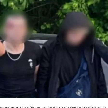
 тисяч доларів обіцяв допомогти незаконно виїхати за