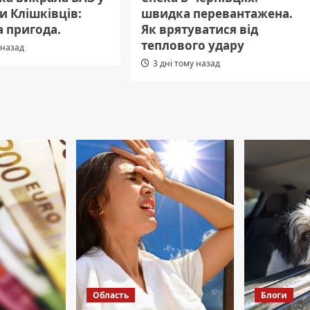
и Клішківців:
швидка перевантажена.
 пригода.
Як врятуватися від
теплового удару
 назад
3 дні тому назад
Область
Блоги