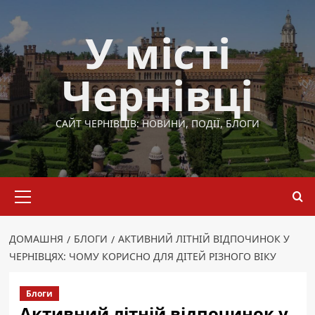
Перейти
до
У місті
вмісту
Чернівці
САЙТ ЧЕРНІВЦІВ: НОВИНИ, ПОДІЇ, БЛОГИ
Основне
меню
ДОМАШНЯ
БЛОГИ
АКТИВНИЙ ЛІТНІЙ ВІДПОЧИНОК У
ЧЕРНІВЦЯХ: ЧОМУ КОРИСНО ДЛЯ ДІТЕЙ РІЗНОГО ВІКУ
Блоги
Активний літній відпочинок у