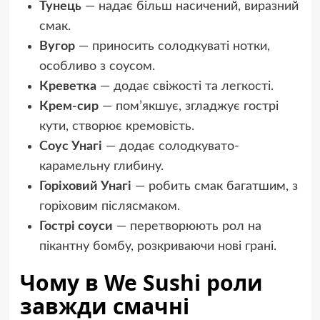
Тунець
— надає більш насичений, виразний
смак.
Вугор
— приносить солодкуваті нотки,
особливо з соусом.
Креветка
— додає свіжості та легкості.
Крем-сир
— пом’якшує, згладжує гострі
кути, створює кремовість.
Соус Унагі
— додає солодкувато-
карамельну глибину.
Горіховий Унагі
— робить смак багатшим, з
горіховим післясмаком.
Гострі соуси
— перетворюють рол на
пікантну бомбу, розкриваючи нові грані.
Чому в We Sushi роли
завжди смачні