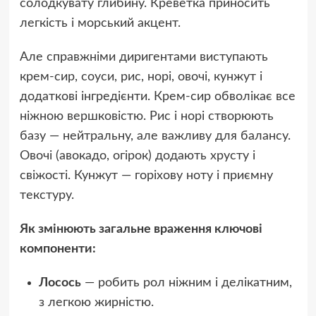
солодкувату глибину. Креветка приносить
легкість і морський акцент.
Але справжніми диригентами виступають
крем-сир, соуси, рис, норі, овочі, кунжут і
додаткові інгредієнти. Крем-сир обволікає все
ніжною вершковістю. Рис і норі створюють
базу — нейтральну, але важливу для балансу.
Овочі (авокадо, огірок) додають хрусту і
свіжості. Кунжут — горіхову ноту і приємну
текстуру.
Як змінюють загальне враження ключові
компоненти:
Лосось
— робить рол ніжним і делікатним,
з легкою жирністю.