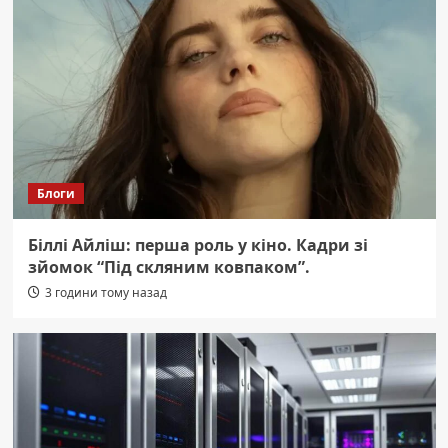
Блоги
Біллі Айліш: перша роль у кіно. Кадри зі
зйомок “Під скляним ковпаком”.
3 години тому назад