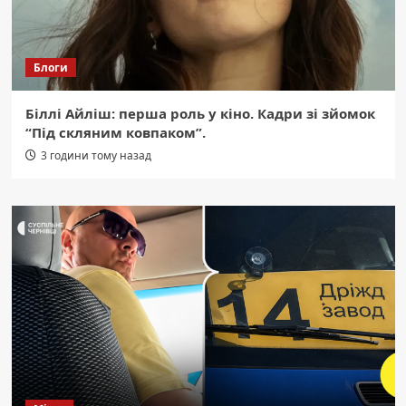
Блоги
Біллі Айліш: перша роль у кіно. Кадри зі зйомок
“Під скляним ковпаком”.
3 години тому назад