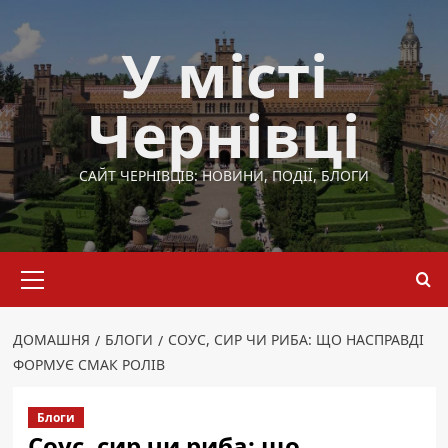
Перейти
до
У місті
вмісту
Чернівці
САЙТ ЧЕРНІВЦІВ: НОВИНИ, ПОДІЇ, БЛОГИ
Основне
меню
ДОМАШНЯ
БЛОГИ
СОУС, СИР ЧИ РИБА: ЩО НАСПРАВДІ
ФОРМУЄ СМАК РОЛІВ
Блоги
Соус, сир чи риба: що