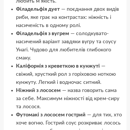
любить м’якість.
Філадельфія дует
— поєднання двох видів
риби, яке грає на контрастах: ніжність і
насиченість в одному ролі.
Філадельфія з вугрем
— солодкувато-
насичений варіант завдяки вугру та соусу
Унагі. Чудово для любителів глибокого
смаку.
Каліфорнія з креветкою в кунжуті
—
свіжий, хрусткий рол з горіховою ноткою
кунжуту. Легкий і водночас ситний.
Ніжний з лососем
— назва говорить сама
за себе. Максимум ніжності від крем-сиру
та лосося.
Футомакі з лососем гострий
— для тих, хто
хоче вогню. Гострий соус розкриває лосось