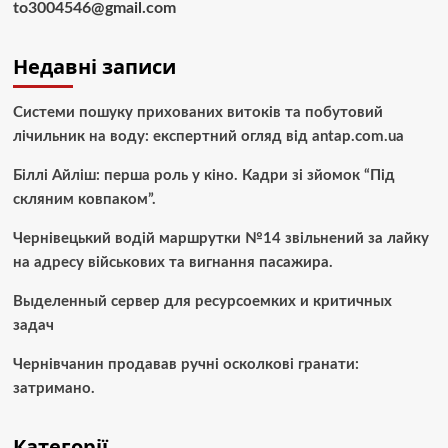
to3004546@gmail.com
Недавні записи
Системи пошуку прихованих витоків та побутовий
лічильник на воду: експертний огляд від antap.com.ua
Біллі Айліш: перша роль у кіно. Кадри зі зйомок “Під
скляним ковпаком”.
Чернівецький водій маршрутки №14 звільнений за лайку
на адресу військових та вигнання пасажира.
Выделенный сервер для ресурсоемких и критичных
задач
Чернівчанин продавав ручні осколкові гранати:
затримано.
Категорії