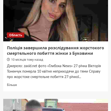
строительных
материалов
Область
Поліція завершила розслідування жорстокого
смертельного побиття жінки з Буковини
10 місяців тому назад
Джерело: zaxid.net фото «Глибока News» 27-річна Вікторія
Тоненчук померла 10 квітня неприходячи до тями Справу
про жорстоке смертельне побиття 27-річної...
Докладніше
Більше
про
Поліція
завершила
розслідування
жорстокого