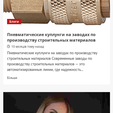
Блоги
Пневматические куплунги на заводах по
производству строительных материалов
10 місяців тому назад
Пневматические куплунги на заводах по производству
строительных материалов Современные заводы по
производству строительных материалов — это
автоматизированные линии, где надежность...
Докладніше
Більше
про
Пневматические
куплунги
на
заводах
по
производству