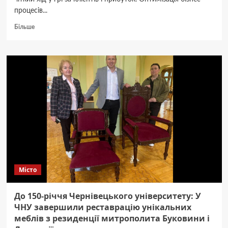
процесів...
Докладніше
Більше
про
Вплив
оптимізації
бізнес-
процесів
на
конкурентоспроможність
компанії
Місто
До 150-річчя Чернівецького університету: У
ЧНУ завершили реставрацію унікальних
меблів з резиденції митрополита Буковини і