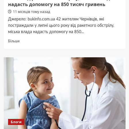
надасть допомогу на 850 тисяч гривень
11 місяців тому назад
Джерело: bukinfo.com.ua 42 жителям Чернівців, які
постраждали у липні цього року від ракетного обстрілу,
міська влада надасть допомогу на 850...
Докладніше
Більше
про
42
жителям
Чернівців,
які
постраждали
у
липні
від
ракетного
обстрілу,
міська
влада
надасть
Блоги
допомогу
на