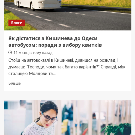
війні
Блоги
Як дістатися з Кишинева до Одеси
автобусом: поради з вибору квитків
11 місяців тому назад
Стоїш на автовокзалі в Кишиневі, дивишся на розклад і
думаєш: "Господи, чому так багато варіантів?" Справді, між
столицею Молдови та...
Докладніше
Більше
про
Як
дістатися
з
Кишинева
до
Одеси
автобусом:
поради