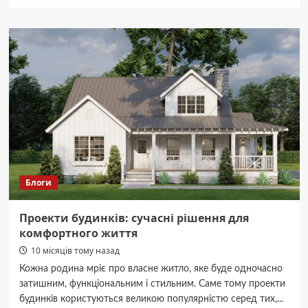
про
Манометр:
точний
контроль
тиску
для
промислових
і
комунальних
систем
Блоги
Проекти будинків: сучасні рішення для
комфортного життя
10 місяців тому назад
Кожна родина мріє про власне житло, яке буде одночасно
затишним, функціональним і стильним. Саме тому проекти
будинків користуються великою популярністю серед тих,...