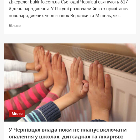
Джерело: bukinfo.com.ua Сьогодні Чернівці святкують 617-
й день народження. У Ратуші розпочали його з привітання
новонароджених чернівчанок Вероніки та Мішель, які...
Докладніше
Більше
про
Нові
почесні
громадяни
міста,
лауреати
Муніципальної
відзнаки
імені
Антона
Кохановського
та
медалісти
“На
Місто
славу
Чернівців”
–
У Чернівцях влада поки не планує включати
мер
опалення у школах, дитсадках та лікарнях:
міста