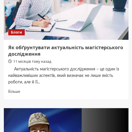
з
вибору
квитків
Блоги
Як обґрунтувати актуальність магістерського
дослідження
11 місяців тому назад
Актуальність магістерського дослідження – це один із
найважливіших аспектів, який визначає не лише якість
роботи, але й її...
Докладніше
Більше
про
Як
обґрунтувати
актуальність
магістерського
дослідження