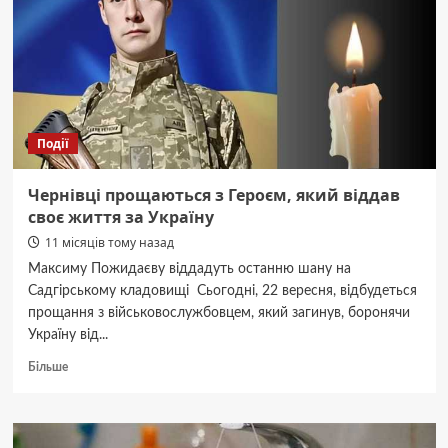
Події
Чернівці прощаються з Героєм, який віддав
своє життя за Україну
11 місяців тому назад
Максиму Пожидаєву віддадуть останню шану на
Садгірському кладовищі Сьогодні, 22 вересня, відбудеться
прощання з військовослужбовцем, який загинув, боронячи
Україну від...
Докладніше
Більше
про
Чернівці
прощаються
з