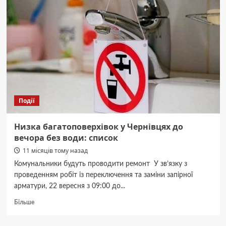
Героєм,
який
віддав
своє
життя
за
Україну
Події
Низка багатоповерхівок у Чернівцях до
вечора без води: список
11 місяців тому назад
Комунальники будуть проводити ремонт У зв’язку з
проведенням робіт із переключення та заміни запірної
арматури, 22 вересня з 09:00 до...
Докладніше
Більше
про
Низка