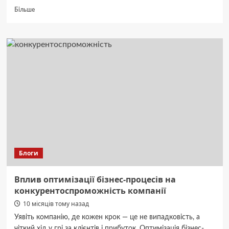
Докладніше
Більше
про
Проекти
будинків:
сучасні
рішення
для
комфортного
життя
Блоги
Вплив оптимізації бізнес-процесів на
конкурентоспроможність компанії
10 місяців тому назад
Уявіть компанію, де кожен крок — це не випадковість, а
чіткий хід у грі за клієнтів і прибуток. Оптимізація бізнес-