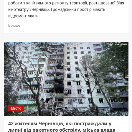
роботи з капітального ремонту території, розташованої біля
кінотеатру «Чернівці». Громадський простір мають
відремонтувати...
Докладніше
Більше
про
За
11,3
млн
грн
відремонтують
громадський
простір
біля
кінотеатру
“Чернівці”
і
встановлять
поруч
Місто
мініатюрну
синагогу
42 жителям Чернівців, які постраждали у
липні від ракетного обстрілу, міська влада