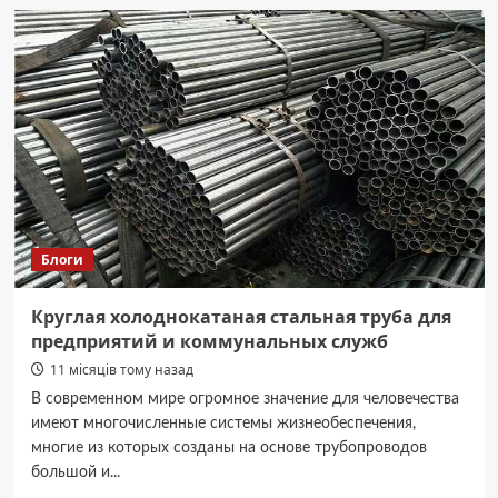
багатоповерхівок
у
Чернівцях
до
вечора
без
води:
список
Блоги
Круглая холоднокатаная стальная труба для
предприятий и коммунальных служб
11 місяців тому назад
В современном мире огромное значение для человечества
имеют многочисленные системы жизнеобеспечения,
многие из которых созданы на основе трубопроводов
большой и...