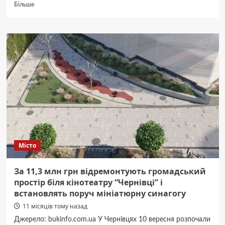
Докладніше
Більше
про
Круглая
холоднокатаная
стальная
труба
для
предприятий
и
коммунальных
служб
Місто
За 11,3 млн грн відремонтують громадський
простір біля кінотеатру “Чернівці” і
встановлять поруч мініатюрну синагогу
11 місяців тому назад
Джерело: bukinfo.com.ua У Чернівцях 10 вересня розпочали