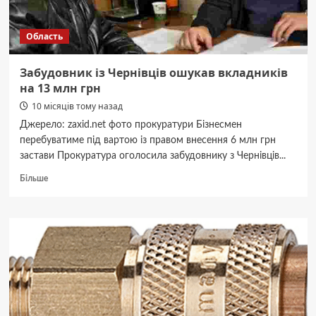
лікарні
Область
Забудовник із Чернівців ошукав вкладників
на 13 млн грн
10 місяців тому назад
Джерело: zaxid.net фото прокуратури Бізнесмен
перебуватиме під вартою із правом внесення 6 млн грн
застави Прокуратура оголосила забудовнику з Чернівців...
Докладніше
Більше
про
Забудовник
із
Чернівців
ошукав
вкладників
на
13
млн
грн