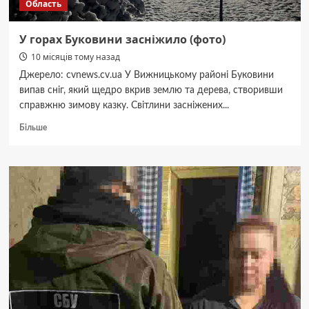
Область
У горах Буковини засніжило (фото)
10 місяців тому назад
Джерело: cvnews.cv.ua У Вижницькому районі Буковини
випав сніг, який щедро вкрив землю та дерева, створивши
справжню зимову казку. Світлини засніжених...
Докладніше
Більше
про
У
горах
Буковини
засніжило
(фото)