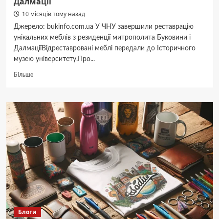
Далмації
10 місяців тому назад
Джерело: bukinfo.com.ua У ЧНУ завершили реставрацію
унікальних меблів з резиденції митрополита Буковини і
ДалмаціїВідреставровані меблі передали до Історичного
музею університету.Про...
Докладніше
Більше
про
До
150-
річчя
Чернівецького
університету:
У
ЧНУ
завершили
реставрацію
унікальних
меблів
з
резиденції
Блоги
митрополита