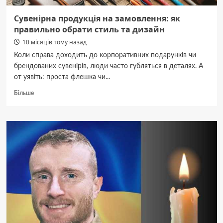
Буковини
і
Сувенірна продукція на замовлення: як
Далмації
правильно обрати стиль та дизайн
10 місяців тому назад
Коли справа доходить до корпоративних подарунків чи
брендованих сувенірів, люди часто губляться в деталях. А
от уявіть: проста флешка чи...
Докладніше
Більше
про
Сувенірна
продукція
на
замовлення:
як
правильно
обрати
стиль
та
дизайн