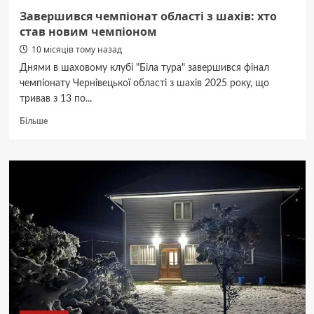
ще
Завершився чемпіонат області з шахів: хто
не
став новим чемпіоном
та
10 місяців тому назад
Днями в шаховому клубі "Біла тура" завершився фінал
чемпіонату Чернівецької області з шахів 2025 року, що
тривав з 13 по...
Докладніше
Більше
про
Завершився
чемпіонат
області
з
шахів:
хто
став
новим
чемпіоном