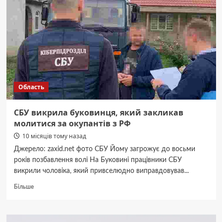
смертельного
побиття
жінки
з
Буковини
Область
СБУ викрила буковинця, який закликав
молитися за окупантів з РФ
10 місяців тому назад
Джерело: zaxid.net фото СБУ Йому загрожує до восьми
років позбавлення волі На Буковині працівники СБУ
викрили чоловіка, який привселюдно виправдовував...
Докладніше
Більше
про
СБУ
викрила