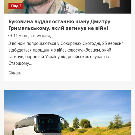
Події
Буковина віддає останню шану Дмитру
Гримальському, який загинув на війні
11 місяців тому назад
З воїном попрощаються у Сокирянах Сьогодні, 25 вересня,
відбудеться прощання з військовослужбовцем, який
загинув, боронячи Україну від російських окупантів.
Старшому...
Докладніше
Більше
про
Буковина
віддає
останню
шану
Дмитру
Гримальському,
який
загинув
на