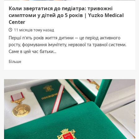
850
Коли звертатися до педіатра: тривожні
тисяч
симптоми у дітей до 5 років | Yuzko Medical
гривень
Center
11 місяців тому назад
Перші п’ять років життя дитини — це період активного
росту, формування імунітету, нервової та травної системи.
Саме в цей час батьки...
Докладніше
Більше
про
Коли
звертатися
до
педіатра:
тривожні
симптоми
у
дітей
до
5
років
|