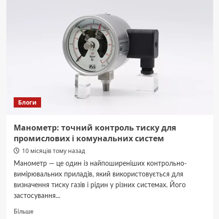
буковинця,
який
закликав
молитися
за
окупантів
з
РФ
Блоги
Манометр: точний контроль тиску для
промислових і комунальних систем
10 місяців тому назад
Манометр — це один із найпоширеніших контрольно-
вимірювальних приладів, який використовується для
визначення тиску газів і рідин у різних системах. Його
застосування...
Докладніше
Більше