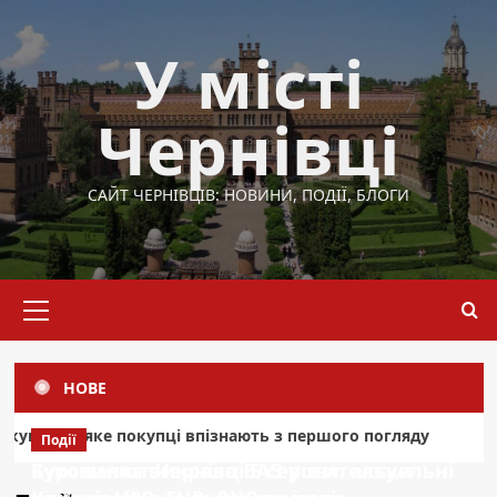
Перейти
до
У місті
вмісту
Чернівці
САЙТ ЧЕРНІВЦІВ: НОВИНИ, ПОДІЇ, БЛОГИ
Основне
меню
НОВЕ
Напідпитку 
упці впізнають з першого погляду
Події
Події
Курс валют Чернівці 5 серпня: актуальні
Буковинка викрала ВАЗ у жительки
Область