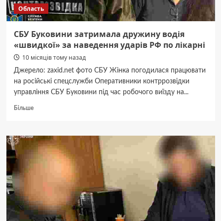
Область
СБУ Буковини затримала дружину водія
«швидкої» за наведення ударів РФ по лікарні
10 місяців тому назад
Джерело: zaxid.net фото СБУ Жінка погодилася працювати
на російські спецслужби Оперативники контррозвідки
управління СБУ Буковини під час робочого виїзду на...
Докладніше
Більше
про
СБУ
Буковини
затримала
дружину
водія
«швидкої»
за
наведення
ударів
РФ
по