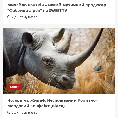
Михайло Хонякін – новий музичний продюсер
“Фабрики зірок” на SWEET.TV
2 дні тому назад
Блоги
Носоріг vs. Жираф: Несподіваний Копитно-
Мордовий Конфлікт (Відео)
3 дні тому назад