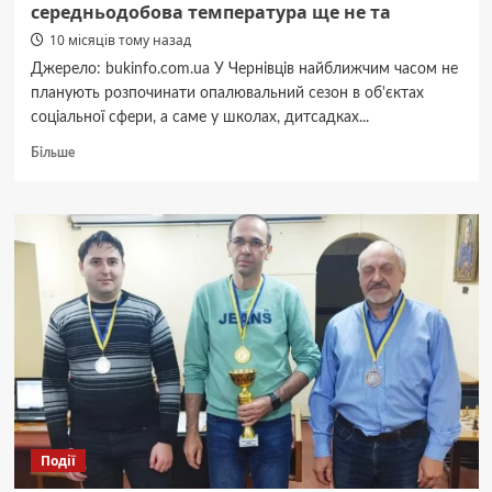
середньодобова температура ще не та
Клічук
показав
10 місяців тому назад
кого
Джерело: bukinfo.com.ua У Чернівців найближчим часом не
нагороджував
планують розпочинати опалювальний сезон в об'єктах
соціальної сфери, а саме у школах, дитсадках...
Докладніше
Більше
про
У
Чернівцях
влада
поки
не
планує
включати
опалення
у
школах,
дитсадках
та
лікарнях:
Події
середньодобова
температура