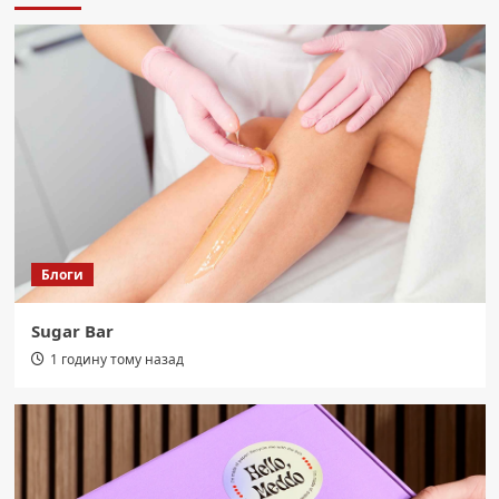
клітковини. Користь та смачні способи
їсти.
3
Область
Буковинські Герої: 2 Серпня
Прощаються Із Двома Захисниками
України
4
Область
Торгівля людьми на Буковині:
Сокирянська колонія під прицілом
Блоги
слідства
5
Sugar Bar
Область
Екстремальна спека: 13 порад, як
1 годину тому назад
полегшити її перебіг для вашого
організму.
1
Область
СБУ: Ворог розставив “медові пастки”