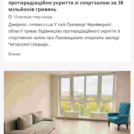
протирадіаційне укриття зі спортзалом за 38
мільйонів гривень
10 місяців тому назад
Джерело: cvnews.cv.ua У селі Луковиця Чернівецької
області триває будівництво протирадіаційного укриття зі
спортивною залою при Луковицькому опорному закладі
Чагорської сільради...
Докладніше
Більше
про
У
Луковицькій
школі
на
Буковині
будують
протирадіаційне
укриття
зі
спортзалом
за
38
мільйонів