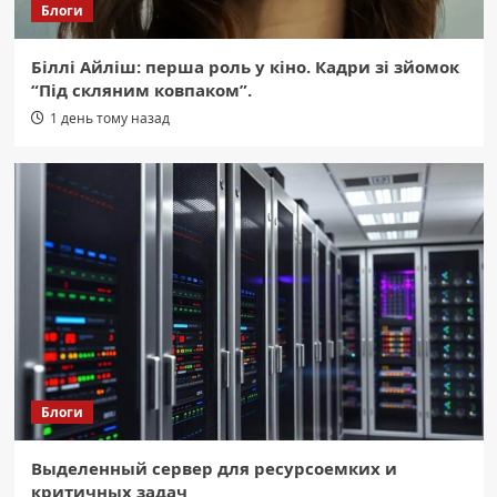
Блоги
Біллі Айліш: перша роль у кіно. Кадри зі зйомок
“Під скляним ковпаком”.
1 день тому назад
Блоги
Выделенный сервер для ресурсоемких и
критичных задач