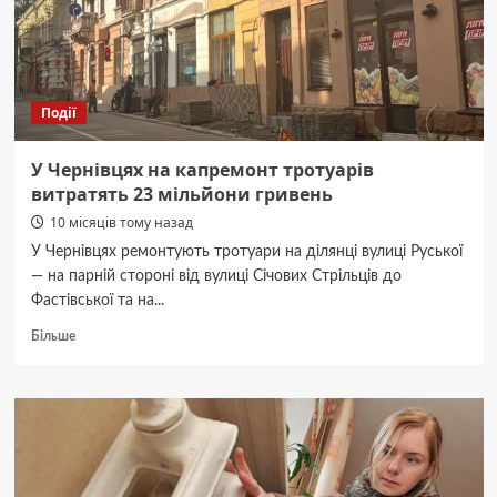
Події
У Чернівцях на капремонт тротуарів
витратять 23 мільйони гривень
10 місяців тому назад
У Чернівцях ремонтують тротуари на ділянці вулиці Руської
— на парній стороні від вулиці Січових Стрільців до
Фастівської та на...
Докладніше
Більше
про
У
Чернівцях
на
капремонт
тротуарів
витратять