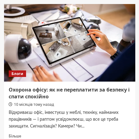
апеляцію:
чому
призупинили
встановлення
ліфта
у
Чернівецькій
ОВА
Блоги
Охорона офісу: як не переплатити за безпеку і
спати спокійно
10 місяців тому назад
Відкриваєш офіс, інвестуєш у меблі, техніку, найманих
працівників — і раптом усвідомлюєш, що все це треба
захищати. Сигналізація? Камери? Чи...
Докладніше
Більше