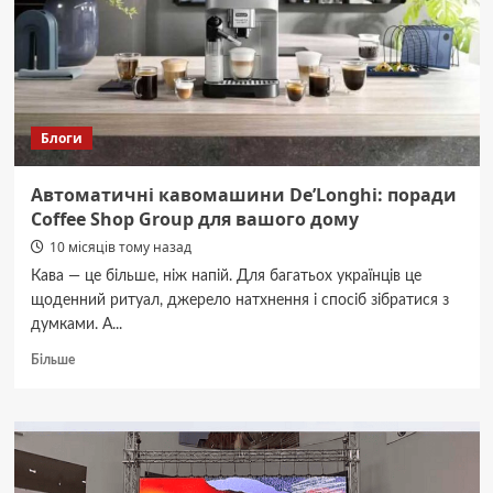
повернули
громаді
Блоги
Автоматичні кавомашини De’Longhi: поради
Coffee Shop Group для вашого дому
10 місяців тому назад
Кава — це більше, ніж напій. Для багатьох українців це
щоденний ритуал, джерело натхнення і спосіб зібратися з
думками. А...
Докладніше
Більше
про
Автоматичні
кавомашини
De’Longhi:
поради
Coffee