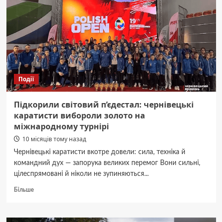
Shop
Group
для
вашого
дому
Події
Підкорили світовий п’єдестал: чернівецькі
каратисти вибороли золото на
міжнародному турнірі
10 місяців тому назад
Чернівецькі каратисти вкотре довели: сила, техніка й
командний дух — запорука великих перемог Вони сильні,
цілеспрямовані й ніколи не зупиняються...
Докладніше
Більше
про
Підкорили
світовий