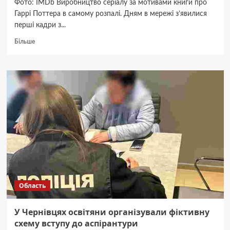
Фото: IMDb Виробництво серіалу за мотивами книги про
Гаррі Поттера в самому розпалі. Дням в мережі з’явилися
перші кадри з...
Докладніше
Більше
про
Яким
буде
Дамблдор
в
серіалі
про
Гаррі
Поттера:
вже
є
перші
кадри
Область
У Чернівцях освітяни організували фіктивну
схему вступу до аспірантури