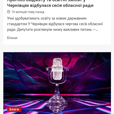
Чернівцях відбулася сесія обласної ради
10 місяців тому назад
Учні здобуватимуть освіту за новим державним
стандартом У Чернівцях відбулася чергова сесія обласної
ради. Депутати розглянули низку важливих питань —...
Докладніше
Більше
про
Прогноз
бюджету
та
освітні
зміни:
у
Чернівцях
відбулася
сесія
обласної
ради
Блоги