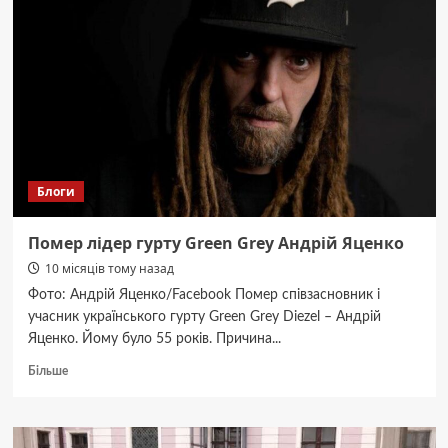
квартирах
прогнозують
увімкнути
в
кінці
жовтня.
Якщо
буде
дуже
холодно
Блоги
Помер лідер гурту Green Grey Андрій Яценко
10 місяців тому назад
Фото: Андрій Яценко/Facebook Помер співзасновник і
учасник українського гурту Green Grey Diezel – Андрій
Яценко. Йому було 55 років. Причина...
Докладніше
Більше
про
Помер
лідер
гурту