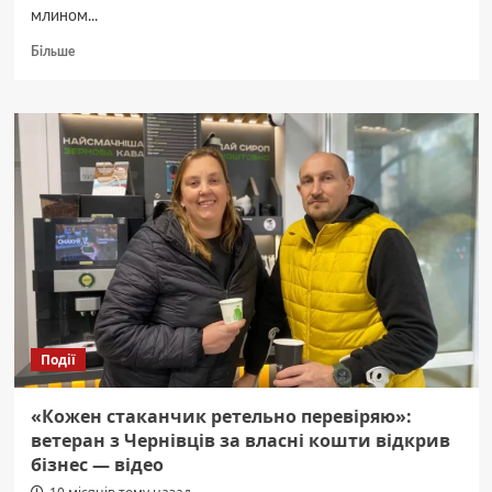
млином...
Докладніше
Більше
про
Фонд
держмайна
продасть
хлібокомбінат
на
Буковині
за
понад
215
млн
грн
Події
«Кожен стаканчик ретельно перевіряю»:
ветеран з Чернівців за власні кошти відкрив
бізнес — відео