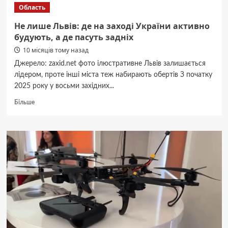
та
Область
антидроновий
захист:
Не лише Львів: де на заході України активно
топ-
будують, а де пасуть задніх
розробки
10 місяців тому назад
Favbet
Tech
Джерело: zaxid.net фото ілюстративне Львів залишається
для
лідером, проте інші міста теж набирають обертів З початку
оборони
2025 року у восьми західних...
України
Докладніше
Більше
про
Не
лише
Львів:
де
на
заході
України
активно
будують,
а
де
пасуть