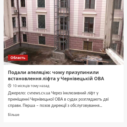
Green
Grey
Андрій
Яценко
Область
Подали апеляцію: чому призупинили
встановлення ліфта у Чернівецькій ОВА
10 місяців тому назад
Джерело: cvnews.cv.ua Через інклюзивний ліфт у
приміщенні Чернівецької ОВА в судах розглядають дві
справи. Перша – позов дирекції з обслуговування...
Докладніше
Більше
про
Подали