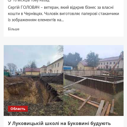
10 місяців тому назад
Сергій ГОЛОВАЧ – ветеран, який відкрив бізнес за власні
кошти в Чернівцях. Чоловік виготовляє паперові стаканчики
із зображенням елементів на...
Докладніше
Більше
про
«Кожен
стаканчик
ретельно
перевіряю»:
ветеран
з
Чернівців
за
власні
кошти
відкрив
бізнес
—
Область
відео
У Луковицькій школі на Буковині будують