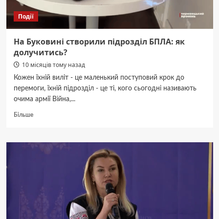
задніх
Події
На Буковині створили підрозділ БПЛА: як
долучитись?
10 місяців тому назад
Кожен їхній виліт - це маленький поступовий крок до
перемоги, їхній підрозділ - це ті, кого сьогодні називають
очима армії Війна,...
Докладніше
Більше
про
На
Буковині
створили
підрозділ
БПЛА:
як
долучитись?