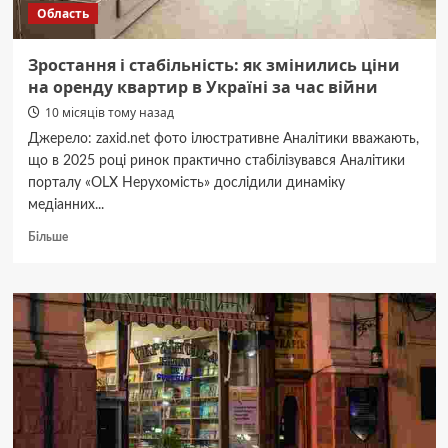
Область
гривень
Зростання і стабільність: як змінились ціни
на оренду квартир в Україні за час війни
10 місяців тому назад
Джерело: zaxid.net фото ілюстративне Аналітики вважають,
що в 2025 році ринок практично стабілізувався Аналітики
порталу «OLX Нерухомість» дослідили динаміку
медіанних...
Докладніше
Більше
про
Зростання
і
стабільність:
як
змінились
ціни
на
оренду
квартир
в