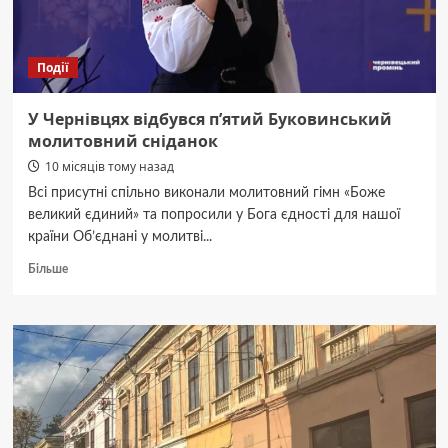
Події
У Чернівцях відбувся п’ятий Буковинський
молитовний сніданок
10 місяців тому назад
Всі присутні спільно виконали молитовний гімн «Боже
великий єдиний» та попросили у Бога єдності для нашої
країни Об’єднані у молитві...
Докладніше
Більше
про
У
Чернівцях
відбувся
п’ятий
Буковинський
молитовний
сніданок