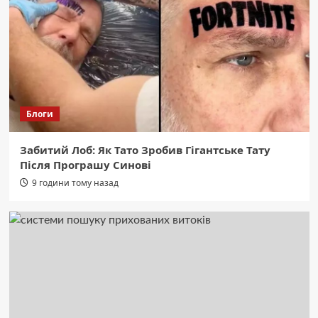
майданчик з бінокуляром подарує
краєвиди Чернівців
2
Область
Екстремальна спека: 13 порад, як
полегшити її перебіг для вашого
організму.
3
Блоги
Область
Забитий Лоб: Як Тато Зробив Гігантське Тату
СБУ: Ворог розставив “медові пастки”
Після Програшу Синові
для українських військових.
4
9 години тому назад
Область
Ожина: мало калорій, багато
клітковини. Користь та смачні способи
їсти.
5