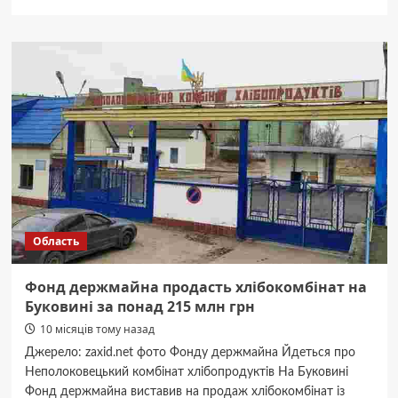
про
Охорона
офісу:
як
не
переплатити
за
безпеку
і
спати
спокійно
Область
Фонд держмайна продасть хлібокомбінат на
Буковині за понад 215 млн грн
10 місяців тому назад
Джерело: zaxid.net фото Фонду держмайна Йдеться про
Неполоковецький комбінат хлібопродуктів На Буковині
Фонд держмайна виставив на продаж хлібокомбінат із