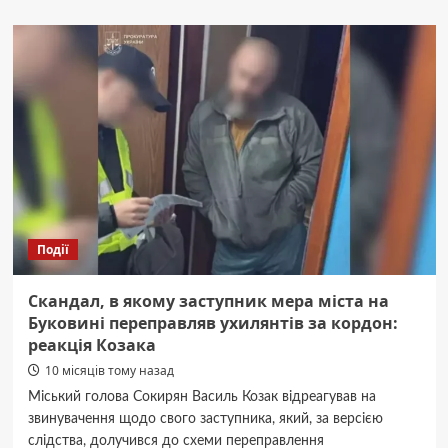
В
аваріях
на
Буковині
травмувались
велосипедист
та
мотоцикліст
Події
Скандал, в якому заступник мера міста на
Буковині переправляв ухилянтів за кордон:
реакція Козака
10 місяців тому назад
Міський голова Сокирян Василь Козак відреагував на
звинувачення щодо свого заступника, який, за версією
слідства, долучився до схеми переправлення