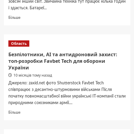
зовсім інший світ. Звичайна техніка тут працює кілька годин
і здається. Батареї...
Докладніше
Більше
про
Як
вибрати
складську
Область
техніку
для
Безпілотники, AI та антидроновий захист:
роботи
топ-розробки Favbet Tech для оборони
в
України
морозильних
камерах
10 місяців тому назад
Джерело: zaxid.net фото Shutterstock Favbet Tech
співпрацює з десантно-штурмовими військами Після
початку повномасштабної війни українські ІТ-компанії стали
природними союзниками армії....
Докладніше
Більше
про
Безпілотники,
AI