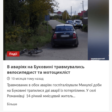
п’єдестал:
чернівецькі
каратисти
вибороли
золото
на
міжнародному
турнірі
Події
В аваріях на Буковині травмувались
велосипедист та мотоцикліст
10 місяців тому назад
Травмованих в обох аваріях госпіталізували Минулої доби
на Буковині трапилися дві аварії із потерпілими. У селі
Романківці 14-річний ммісцевий житель...
Докладніше
Більше
про