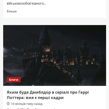
військовозобов’язаного...
Докладніше
Більше
про
Скандал,
в
якому
заступник
мера
міста
на
Буковині
переправляв
ухилянтів
за
кордон:
реакція
Блоги
Козака
Яким буде Дамблдор в серіалі про Гаррі
Поттера: вже є перші кадри
10 місяців тому назад