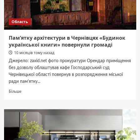
Україні
за
час
Область
війни
Пам’ятку архітектури в Чернівцях «Будинок
української книги» повернули громаді
10 місяців тому назад
Джерело: zaxid.net фото прокуратури Орендар приміщення
без дозволу облаштував кафе Господарський суд
Чернівецької області повернув в розпорядження міської
ради пам'ятку...
Докладніше
Більше
про
Пам’ятку
архітектури
в
Чернівцях
«Будинок
української
книги»