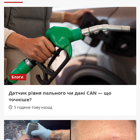
полегшити її перебіг для вашого
організму.
3
Область
СБУ: Ворог розставив “медові пастки”
для українських військових.
4
Область
Ожина: мало калорій, багато
клітковини. Користь та смачні способи
Блоги
їсти.
5
Датчик рівня пального чи дані CAN — що
Область
точніше?
На Волині й Буковині: Посадовці ТЦК
спіймані на фіктивних мобілізаціях у
5 години тому назад
реєстрі «Оберіг»
1
Область
Буковина: Новий оглядовий