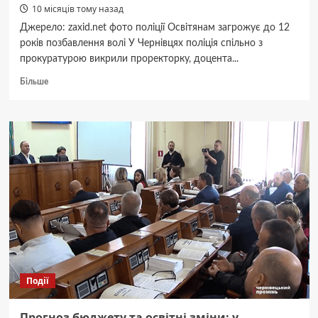
10 місяців тому назад
Джерело: zaxid.net фото поліції Освітянам загрожує до 12
років позбавлення волі У Чернівцях поліція спільно з
прокуратурою викрили проректорку, доцента...
Докладніше
Більше
про
У
Чернівцях
освітяни
організували
фіктивну
схему
вступу
до
аспірантури
Події
Прогноз бюджету та освітні зміни: у