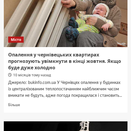
23
мільйони
гривень
Місто
Опалення у чернівецьких квартирах
прогнозують увімкнути в кінці жовтня. Якщо
буде дуже холодно
10 місяців тому назад
Джерело: bukinfo.com.ua У Чернівцях опалення у будинках
із централізованим теплопостачанням найближчим часом
вмикати не будуть, адже погода покращилася і становить...
Докладніше
Більше
про
Опалення
у
чернівецьких