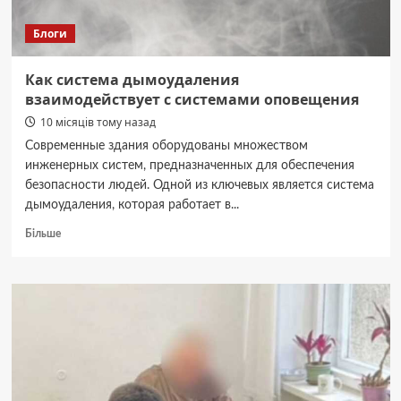
Блоги
Как система дымоудаления
взаимодействует с системами оповещения
10 місяців тому назад
Современные здания оборудованы множеством
инженерных систем, предназначенных для обеспечения
безопасности людей. Одной из ключевых является система
дымоудаления, которая работает в...
Докладніше
Більше
про
Как
система
дымоудаления
взаимодействует
с
системами
оповещения