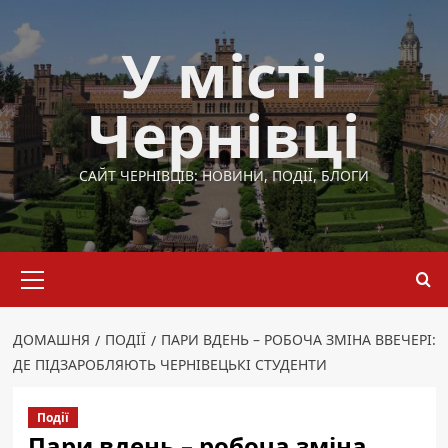
Перейти
до
У місті
вмісту
Чернівці
САЙТ ЧЕРНІВЦІВ: НОВИНИ, ПОДІЇ, БЛОГИ
Основне
меню
ДОМАШНЯ
ПОДІЇ
ПАРИ ВДЕНЬ – РОБОЧА ЗМІНА ВВЕЧЕРІ:
ДЕ ПІДЗАРОБЛЯЮТЬ ЧЕРНІВЕЦЬКІ СТУДЕНТИ
Події
Пари вдень – робоча зміна