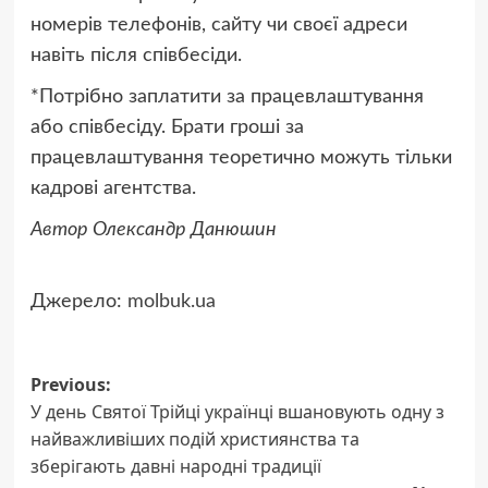
номерів телефонів, сайту чи своєї адреси
навіть після співбесіди.
*Потрібно заплатити за працевлаштування
або співбесіду. Брати гроші за
працевлаштування теоретично можуть тільки
кадрові агентства.
Автор Олександр Данюшин
Джерело:
molbuk.ua
Post
Previous:
У день Святої Трійці українці вшановують одну з
navigation
найважливіших подій християнства та
зберігають давні народні традиції