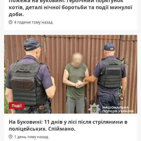
Пожежа на Буковині: героїчний порятунок
котів, деталі нічної боротьби та події минулої
доби.
4 години тому назад
Події
На Буковині: 11 днів у лісі після стрілянини в
поліцейських. Спіймано.
1 день тому назад