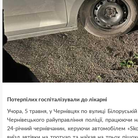
Потерпілих госпіталізували до лікарні
Учора, 5 травня, у Чернівцях
по вулиці Білоруські
Чернівецького райуправління поліції, працюючи н
24-річний чернівчанин, керуючи автомобілем «Sko
виїзд автівки на тротуар та наїхав на трьох пішох