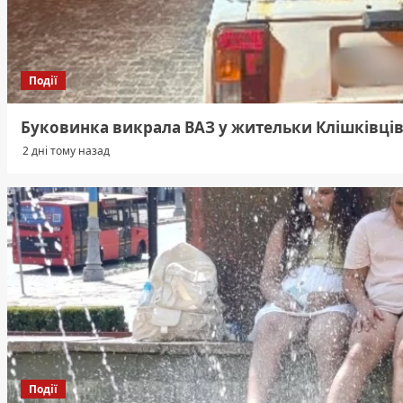
Події
Буковинка викрала ВАЗ у жительки Клішківців
2 дні тому назад
Події