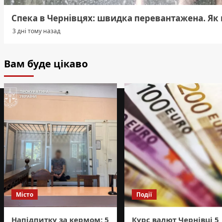
Спека в Чернівцях: швидка перевантажена. Як 
3 дні тому назад
Вам буде цікаво
Місто
Події
Напідпитку за кермом: 5
Курс валют Чернівці 5