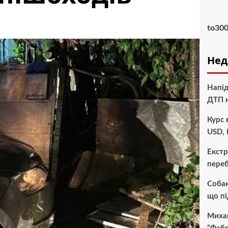
to30
Нед
Напід
ДТП н
Курс 
USD, 
Екстр
переб
Собак
що п
Миха