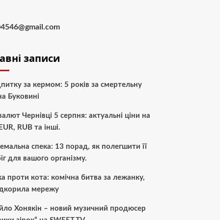
04546@gmail.com
авні записи
питку за кермом: 5 років за смертельну
а Буковині
валют Чернівці 5 серпня: актуальні ціни на
EUR, RUB та інші.
емальна спека: 13 порад, як полегшити її
іг для вашого організму.
а проти кота: комічна битва за лежанку,
ідкорила мережу
йло Хонякін – новий музичний продюсер