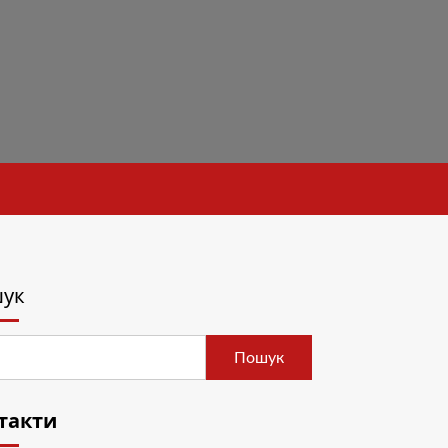
ук
Пошук
такти