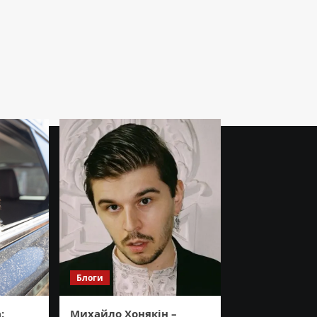
Блоги
:
Михайло Хонякін –