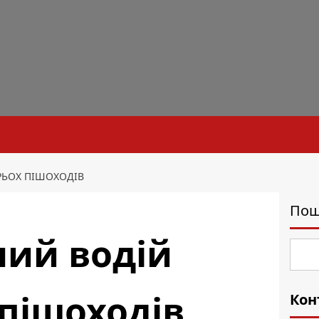
ТРЬОХ ПІШОХОДІВ
Пош
ний водій
 пішоходів
Кон