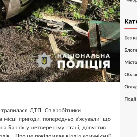
“Фабр
Кат
Без к
Блог
Міст
Обла
Огля
Події
й трапилася ДТП. Співробітники
а місці пригоди, попередньо з’ясували, що
da Rapid» у нетверезому стані, допустив
одів.
Про це повідомляє відділ комунікації