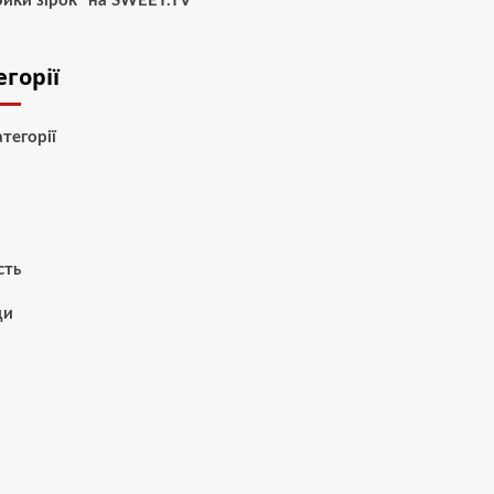
ики зірок” на SWEET.TV
егорії
атегорії
и
о
сть
ди