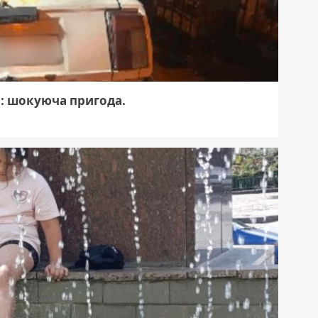
: шокуюча пригода.