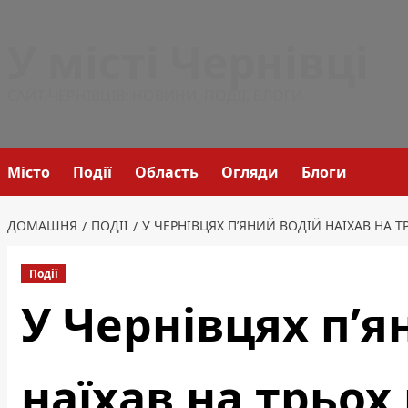
Перейти
до
У місті Чернівці
вмісту
САЙТ ЧЕРНІВЦІВ: НОВИНИ, ПОДІЇ, БЛОГИ
Місто
Події
Область
Огляди
Блоги
ДОМАШНЯ
ПОДІЇ
У ЧЕРНІВЦЯХ П’ЯНИЙ ВОДІЙ НАЇХАВ НА 
Події
У Чернівцях п’я
наїхав на трьох