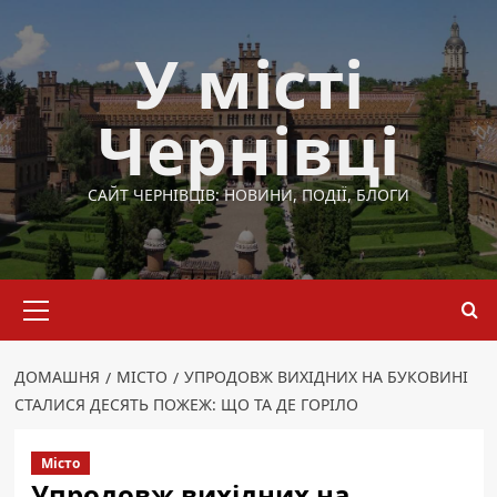
Перейти
до
У місті
вмісту
Чернівці
САЙТ ЧЕРНІВЦІВ: НОВИНИ, ПОДІЇ, БЛОГИ
Основне
меню
ДОМАШНЯ
МІСТО
УПРОДОВЖ ВИХІДНИХ НА БУКОВИНІ
СТАЛИСЯ ДЕСЯТЬ ПОЖЕЖ: ЩО ТА ДЕ ГОРІЛО
Місто
Упродовж вихідних на