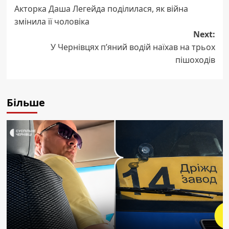
Акторка Даша Легейда поділилася, як війна
navigation
змінила її чоловіка
Next:
У Чернівцях п’яний водій наїхав на трьох
пішоходів
Більше