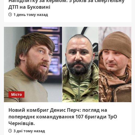
Напідпитку за кермом: 5 років за смертельну
ДТП на Буковині
1 день тому назад
Місто
Новий комбриг Денис Перч: погляд на
попереднє командування 107 бригади ТрО
Чернівців.
3 дні тому назад