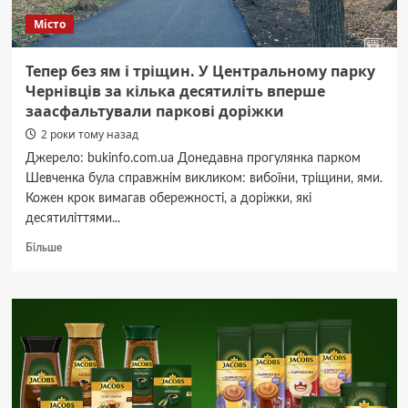
Місто
Тепер без ям і тріщин. У Центральному парку
Чернівців за кілька десятиліть вперше
заасфальтували паркові доріжки
2 роки тому назад
Джерело: bukinfo.com.ua Донедавна прогулянка парком
Шевченка була справжнім викликом: вибоїни, тріщини, ями.
Кожен крок вимагав обережності, а доріжки, які
десятиліттями...
Докладніше
Більше
про
Тепер
без
ям
і
тріщин.
У
Центральному
парку