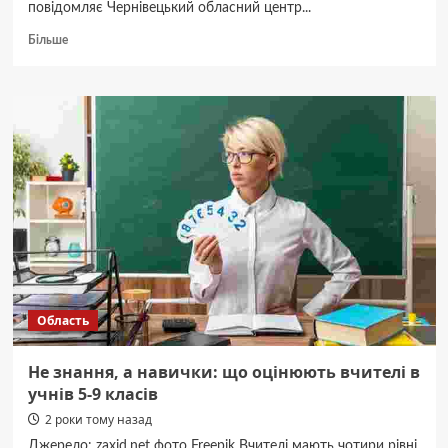
повідомляє Чернівецький обласний центр...
Докладніше
Більше
про
Завтра
на
Буковині
прогнозують
морозну
погоду
без
опадів
Область
Не знання, а навички: що оцінюють вчителі в
учнів 5-9 класів
2 роки тому назад
Джерело: zaxid.net фото Freepik Вчителі мають чотири рівні