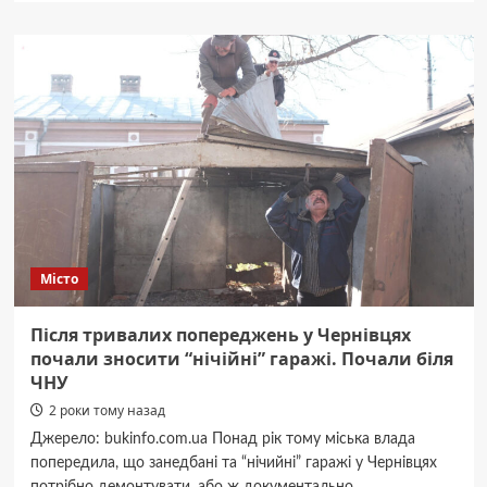
Як
створити
затишний
інтер’єр
у
стилі
сканди
Місто
Після тривалих попереджень у Чернівцях
почали зносити “нічійні” гаражі. Почали біля
ЧНУ
2 роки тому назад
Джерело: bukinfo.com.ua Понад рік тому міська влада
попередила, що занедбані та “нічийні” гаражі у Чернівцях