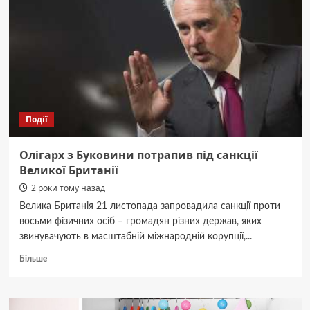
відвідало
Хотинську
фортецю
у
2024
році
Події
Олігарх з Буковини потрапив під санкції
Великої Британії
2 роки тому назад
Велика Британія 21 листопада запровадила санкції проти
восьми фізичних осіб – громадян різних держав, яких
звинувачують в масштабній міжнародній корупції,...
Докладніше
Більше
про
Олігарх
з
Буковини