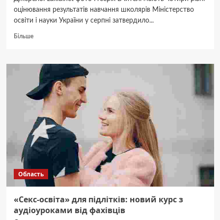
оцінювання результатів навчання школярів Міністерство
освіти і науки України у серпні затвердило...
Докладніше
Більше
про
Не
знання,
а
навички:
що
оцінюють
вчителі
в
учнів
5-
9
класів
Область
«Секс-освіта» для підлітків: новий курс з
аудіоуроками від фахівців