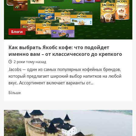
Чернівців
за
кілька
десятиліть
вперше
Блоги
заасфальтували
паркові
доріжки
Как выбрать Якобс кофе: что подойдет
именно вам – от классического до крепкого
2 роки тому назад
Jacobs — один из самых популярных кофейных брендов,
который предлагает широкий выбор напитков на любой
вкус. Ассортимент включает варианты от...
Докладніше
Більше
про
Как
выбрать
Якобс
кофе:
что
подойдет