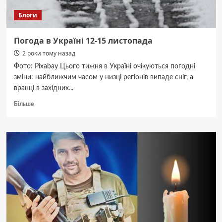
Блоги
Погода в Україні 12-15 листопада
2 роки тому назад
Фото: Pixabay Цього тижня в Україні очікуються погодні
зміни: найближчим часом у низці регіонів випаде сніг, а
вранці в західних...
Докладніше
Більше
про
Погода
в
Україні
12-
15
листопада