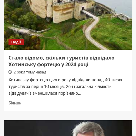
именно
вам
–
от
классического
до
крепкого
Події
Стало відомо, скільки туристів відвідало
Хотинську фортецю у 2024 році
2 роки тому назад
Хотинську фортецю цього року відвідали понад 40 тисяч
туристів за перші 10 місяців. Хоч і загальна кількість
відвідувачів зменшилася порівняно...
Докладніше
Більше
про
Стало
відомо,
скільки
туристів