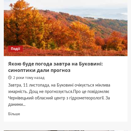
рейс
став
важливим
маршрутом
порятунку
та
надії
Події
Якою буде погода завтра на Буковині:
синоптики дали прогноз
2 роки тому назад
Завтра, 11 листопада, на Буковині очікується мінлива
хмарність. Дощ не прогнозується.Про це повідомляє
Чернівецький обласний центр з гідрометеорології. За
даними...
Докладніше
Більше
про
Якою
буде