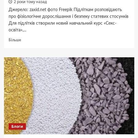
2 роки тому назад
Джерело: zaxid.net фото Freepik Підліткам розповідають
про фізіологічне дорослішання і безпеку статевих стосунків
Для підлітків створили новий навчальний курс «Секс-
освіта»,...
Докладніше
Більше
про
«Секс-
освіта»
для
підлітків:
новий
курс
з
аудіоуроками
від
фахівців
Блоги