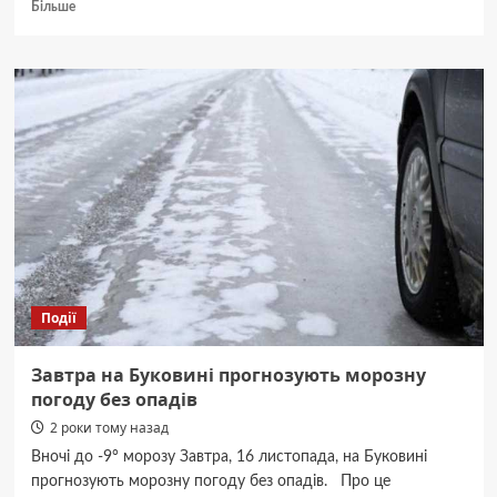
Докладніше
Більше
про
Чернівці
та
область
у
понеділок
накриє
туман
Події
Завтра на Буковині прогнозують морозну
погоду без опадів
2 роки тому назад
Вночі до -9° морозу Завтра, 16 листопада, на Буковині
прогнозують морозну погоду без опадів. Про це