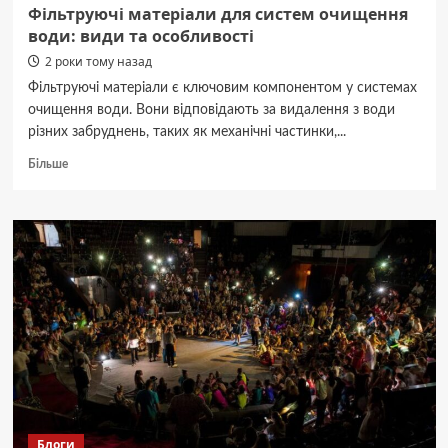
Фільтруючі матеріали для систем очищення
води: види та особливості
2 роки тому назад
Фільтруючі матеріали є ключовим компонентом у системах
очищення води. Вони відповідають за видалення з води
різних забруднень, таких як механічні частинки,...
Докладніше
Більше
про
Фільтруючі
матеріали
для
систем
очищення
води:
види
та
особливості
Блоги