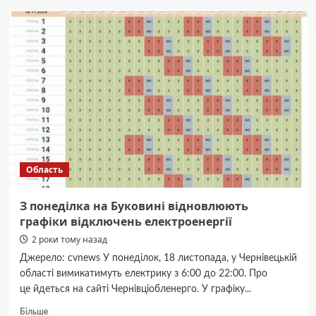
для
створення
капсульного
гардероба
для
дитини
Область
З понеділка на Буковині відновлюють
графіки відключень електроенергії
2 роки тому назад
Джерело: cvnews У понеділок, 18 листопада, у Чернівецькій
області вимикатимуть електрику з 6:00 до 22:00. Про
це йдеться на сайті Чернівціобленерго. У графіку...
Докладніше
Більше