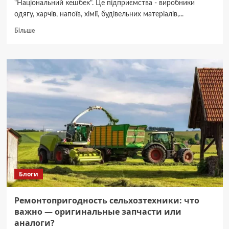
"Національний кешбек". Це підприємства - виробники
одягу, харчів, напоїв, хімії, будівельних матеріалів,...
Докладніше
Більше
про
«Національний
кешбек»:
скільки
підприємств
на
Буковині
вже
доєднались
до
програми
Блоги
Ремонтопригодность сельхозтехники: что
важно — оригинальные запчасти или
аналоги?