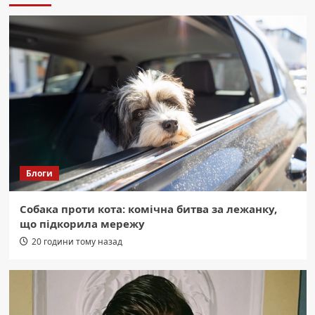
клітковини. Користь та смачні способи
їсти.
3
Область
Буковинські Герої: 2 Серпня
Прощаються Із Двома Захисниками
України
4
Область
Торгівля людьми на Буковині:
Сокирянська колонія під прицілом
Блоги
слідства
5
Собака проти кота: комічна битва за лежанку,
Область
що підкорила мережу
Екстремальна спека: 13 порад, як
полегшити її перебіг для вашого
20 години тому назад
організму.
1
Область
СБУ: Ворог розставив “медові пастки”