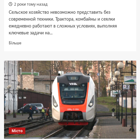
2 роки тому назад
Сельское хозяйство невозможно представить без
современной техники. Трактора, комбайны и сеялки
ежедневно работают в сложных условиях, выполняя
ключевые задачи на...
Докладніше
Більше
про
Ремонтопригодность
сельхозтехники:
что
важно
—
оригинальные
запчасти
или
аналоги?
Місто