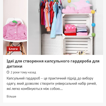
потрапив
під
санкції
Великої
Британії
Блоги
Ідеї для створення капсульного гардероба для
дитини
2 роки тому назад
Капсульний гардероб – це практичний підхід до вибору
одягу, який дозволяє створити універсальний набір речей,
які легко комбінуються між собою....
Докладніше
Більше
про
Ідеї