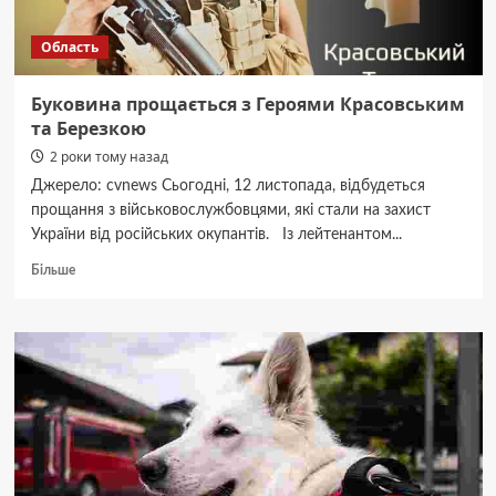
Область
Буковина прощається з Героями Красовським
та Березкою
2 роки тому назад
Джерело: cvnews Сьогодні, 12 листопада, відбудеться
прощання з військовослужбовцями, які стали на захист
України від російських окупантів. Із лейтенантом...
Докладніше
Більше
про
Буковина
прощається
з
Героями
Красовським
та
Березкою