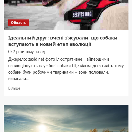
Область
Ідеальний друг: вчені з’ясували, що собаки
вступають в новий етап еволюції
2 роки тому назад
Джерело: zaxid.net фото ілюстративне Найпершими
еволюціонують службові собаки Ще кілька десятиліть тому
собаки були робочими тваринами – вони полювали,
випасали...
Докладніше
Більше
про
Ідеальний
друг:
вчені
з’ясували,
що
собаки