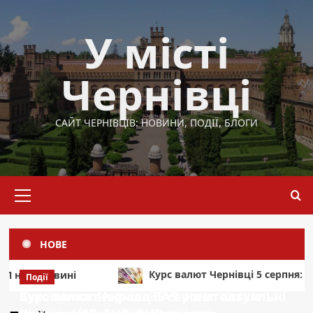
Перейти
до
У місті
вмісту
Чернівці
САЙТ ЧЕРНІВЦІВ: НОВИНИ, ПОДІЇ, БЛОГИ
Основне
меню
НОВЕ
Курс валют Чернівці 5 серпня: актуальні ціни на USD,
Події
Події
Курс валют Чернівці 5 серпня: актуальні
Буковинка викрала ВАЗ у жительки
Область