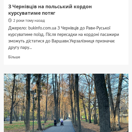
З Чернівців на польський кордон
курсуватиме потяг
2 роки тому назад
Джерело: bukinfo.com.ua З Чернівців до Рави-Руської
курсуватиме поїзд. Після пересадки на кордоні пасажири
зможуть дістатися до Варшави.Укрзалізниця призначає
другу пару...
Докладніше
Більше
про
З
Чернівців
на
польський
кордон
курсуватиме
потяг