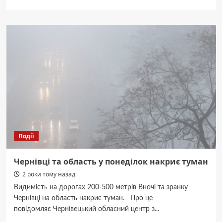
про
З
понеділка
на
Буковині
відновлюють
графіки
відключень
електроенергії
Події
Чернівці та область у понеділок накриє туман
2 роки тому назад
Видимість на дорогах 200-500 метрів Вночі та зранку
Чернівці на область накриє туман. Про це
повідомляє Чернівецький обласний центр з...