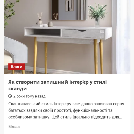
погода
завтра
на
Буковині:
синоптики
дали
прогноз
Блоги
Як створити затишний інтер’єр у стилі
сканди
2 роки тому назад
Скандинавський стиль інтер'єру вже давно завоював серця
багатьох завдяки своїй простоті, функціональності та
особливому затишку. Цей стиль ідеально підходить для...
Докладніше
Більше
про