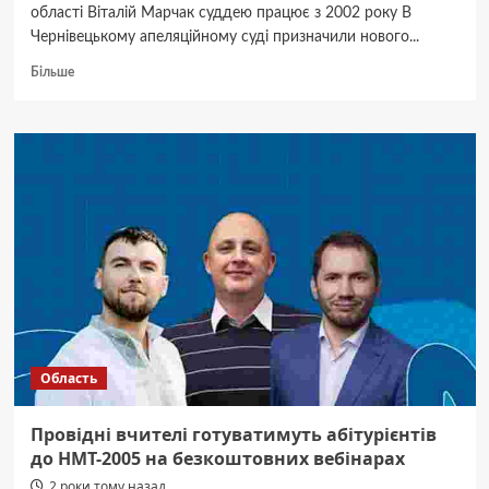
області Віталій Марчак суддею працює з 2002 року В
Чернівецькому апеляційному суді призначили нового...
Докладніше
Більше
про
Чернівецький
апеляційний
суд
отримав
нового
голову
Область
Провідні вчителі готуватимуть абітурієнтів
до НМТ-2005 на безкоштовних вебінарах
2 роки тому назад