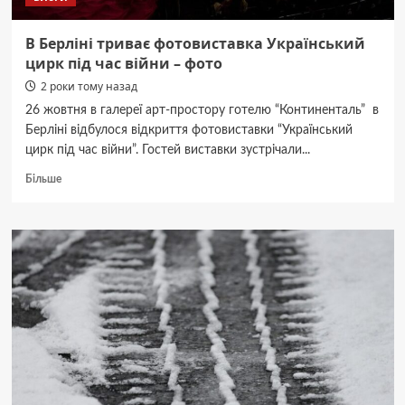
В Берліні триває фотовиставка Український
цирк під час війни – фото
2 роки тому назад
26 жовтня в галереї арт-простору готелю “Континенталь” в
Берліні відбулося відкриття фотовиставки “Український
цирк під час війни”. Гостей виставки зустрічали...
Докладніше
Більше
про
В
Берліні
триває
фотовиставка
Український
цирк
під
час
війни
–
фото