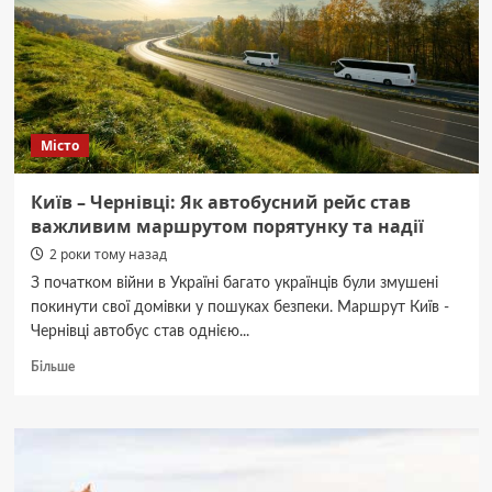
вступають
в
новий
етап
еволюції
Місто
Київ – Чернівці: Як автобусний рейс став
важливим маршрутом порятунку та надії
2 роки тому назад
З початком війни в Україні багато українців були змушені
покинути свої домівки у пошуках безпеки. Маршрут Київ -
Чернівці автобус став однією...
Докладніше
Більше
про
Київ
–
Чернівці:
Як
автобусний