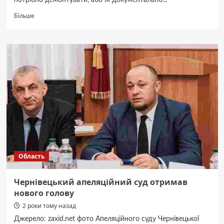
потрібно демонтувати, або ж документально...
Докладніше
Більше
про
Після
тривалих
попереджень
у
Чернівцях
почали
зносити
“нічійні”
гаражі.
Почали
біля
ЧНУ
Область
Чернівецький апеляційний суд отримав
нового голову
2 роки тому назад
Джерело: zaxid.net фото Апеляційного суду Чернівецької