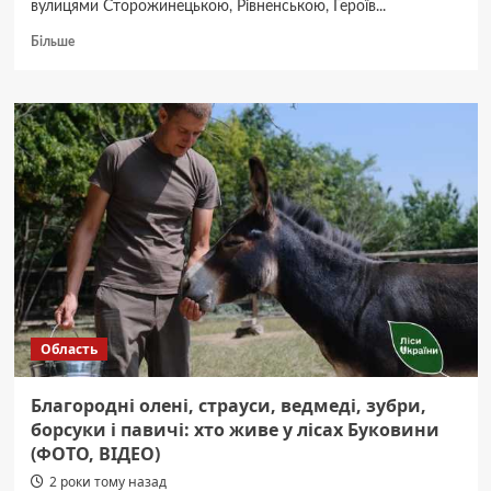
вулицями Сторожинецькою, Рівненською, Героїв...
Докладніше
Більше
про
Новий
мікрорайон
з’явиться
у
Чернівцях:
який
архітектурний
проєкт
переміг
(ФОТО)
Область
Благородні олені, страуси, ведмеді, зубри,
борсуки і павичі: хто живе у лісах Буковини
(ФОТО, ВІДЕО)
2 роки тому назад