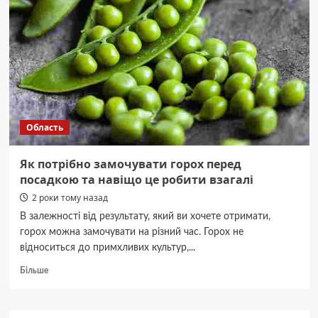
і
чи
можуть
вони
випадати:
цікаві
факти
Область
Як потрібно замочувати горох перед
посадкою та навіщо це робити взагалі
2 роки тому назад
В залежності від результату, який ви хочете отримати,
горох можна замочувати на різний час. Горох не
відноситься до примхливих культур,...
Докладніше
Більше
про
Як
потрібно