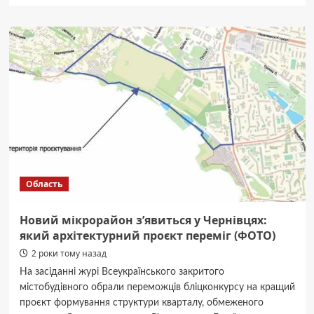
Чи
варто
завести
шиншилу:
5
цікавих
фактів
про
тварину
і
її
характер
Область
Новий мікрорайон з’явиться у Чернівцях:
який архітектурний проєкт переміг (ФОТО)
2 роки тому назад
На засіданні журі Всеукраїнського закритого
містобудівного обрали переможців бліцконкурсу на кращий
проєкт формування структури кварталу, обмеженого