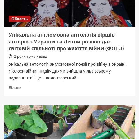
а
зараз
в
Область
ТЦК
—
вже
Унікальна англомовна антологія віршів
ніхто?”.
авторів з України та Литви розповідає
Історія
світовій спільноті про жахіття війни (ФОТО)
військового
з
2 роки тому назад
Буковини
Унікальна антологія англомовної поезії про війну в Україні
(ВІДЕО)
«Голоси війни і надії» днями вийшла у львівському
видавництві. Це – волонтерський...
Докладніше
Більше
про
Унікальна
англомовна
антологія
віршів
авторів
з
України