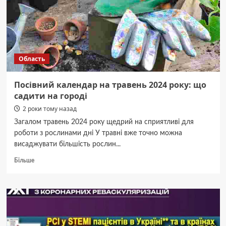
та
Литви
розповідає
світовій
спільноті
про
Область
жахіття
війни
(ФОТО)
Посівний календар на травень 2024 року: що
садити на городі
2 роки тому назад
Загалом травень 2024 року щедрий на сприятливі для
роботи з рослинами дні У травні вже точно можна
висаджувати більшість рослин...
Докладніше
Більше
про
Посівний
календар
на
травень
2024