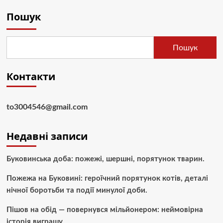
записів
свят:
Пошук
що
означає
Вербна
неділя
Пошук
Контакти
to3004546@gmail.com
Недавні записи
Буковинська доба: пожежі, шершні, порятунок тварин.
Пожежа на Буковині: героїчний порятунок котів, деталі
нічної боротьби та події минулої доби.
Пішов на обід — повернувся мільйонером: неймовірна
історія виграшу