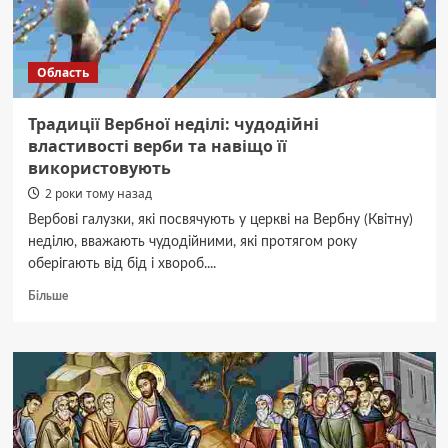
Область
Традиції Вербної неділі: чудодійні
властивості верби та навіщо її
використовують
2 роки тому назад
Вербові галузки, які посвячують у церкві на Вербну (Квітну)
неділю, вважають чудодійними, які протягом року
оберігають від бід і хвороб....
Докладніше
Більше
про
Традиції
Вербної
неділі:
чудодійні
властивості
верби
та