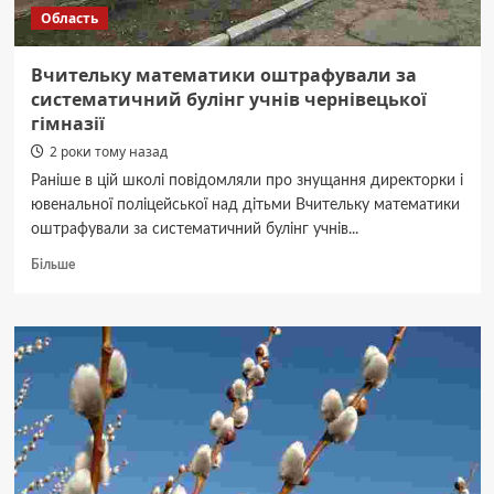
Область
Шмигаль
(ФОТО)
Вчительку математики оштрафували за
систематичний булінг учнів чернівецької
гімназії
2 роки тому назад
Раніше в цій школі повідомляли про знущання директорки і
ювенальної поліцейської над дітьми Вчительку математики
оштрафували за систематичний булінг учнів...
Докладніше
Більше
про
Вчительку
математики
оштрафували
за
систематичний
булінг
учнів
чернівецької
гімназії