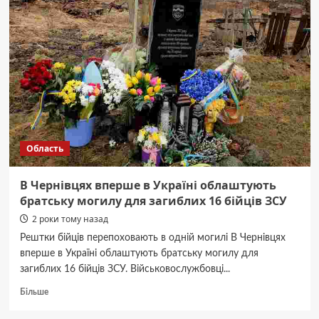
алкогольних
напоїв
для
дівич-
вечора
Область
В Чернівцях вперше в Україні облаштують
братську могилу для загиблих 16 бійців ЗСУ
2 роки тому назад
Рештки бійців перепоховають в одній могилі В Чернівцях
вперше в Україні облаштують братську могилу для
загиблих 16 бійців ЗСУ. Військовослужбовці...
Докладніше
Більше
про
В