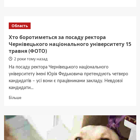
про
Який
тип
особистості
Область
у
вашого
Хто боротиметься за посаду ректора
кота:
Чернівецького національного університету 15
як
травня (ФОТО)
визначити
і
2 роки тому назад
для
На посаду ректора Чернівецького національного
чого
університету імені Юрія Федьковича претендують четверо
кандидатів – усі вони є працівниками закладу. Невдовзі
кандидати...
Докладніше
Більше
про
Хто
боротиметься
за
посаду
ректора
Чернівецького