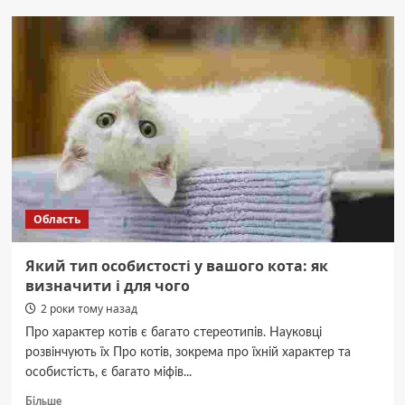
Чернівцях
вперше
в
Україні
облаштують
братську
могилу
для
загиблих
16
бійців
ЗСУ
Область
Який тип особистості у вашого кота: як
визначити і для чого
2 роки тому назад
Про характер котів є багато стереотипів. Науковці
розвінчують їх Про котів, зокрема про їхній характер та
особистість, є багато міфів...
Докладніше
Більше