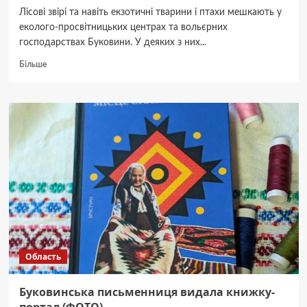
Лісові звірі та навіть екзотичні тварини і птахи мешкають у
еколого-просвітницьких центрах та вольєрних
господарствах Буковини. У деяких з них...
Докладніше
Більше
про
Благородні
олені,
страуси,
ведмеді,
зубри,
борсуки
і
павичі:
хто
живе
у
лісах
Буковини
Область
(ФОТО,
ВІДЕО)
Буковинська письменниця видала книжку-