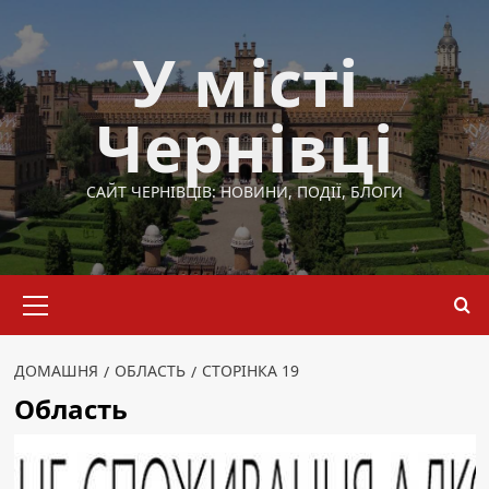
Перейти
до
У місті
вмісту
Чернівці
САЙТ ЧЕРНІВЦІВ: НОВИНИ, ПОДІЇ, БЛОГИ
Основне
меню
ДОМАШНЯ
ОБЛАСТЬ
СТОРІНКА 19
Область