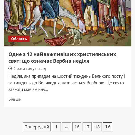
навіщо
її
використовують
Область
Одне з 12 найважливіших християнських
свят: що означає Вербна неділя
2 роки тому назад
Неділя, яка припадає на шостий тиждень Великого посту і
за тиждень до Великодня, називається Вербною. Це свято
завжди має змінну...
Докладніше
Більше
про
Одне
з
12
Пагінація
Попередній
1
16
17
18
…
19
найважливіших
християнських