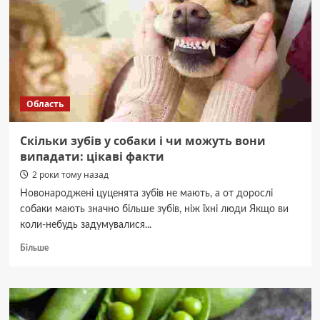
національного
університету
15
травня
(ФОТО)
Область
Скільки зубів у собаки і чи можуть вони
випадати: цікаві факти
2 роки тому назад
Новонароджені цуценята зубів не мають, а от дорослі
собаки мають значно більше зубів, ніж їхні люди Якщо ви
коли-небудь задумувалися...
Докладніше
Більше
про
Скільки
зубів
у
собаки