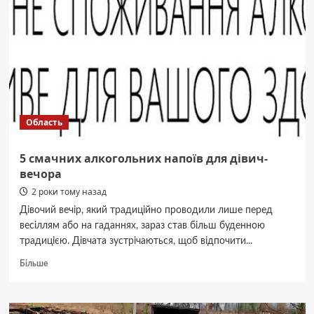
Область
5 смачних алкогольних напоїв для дівич-
вечора
2 роки тому назад
Дівочий вечір, який традиційно проводили лише перед
весіллям або на гаданнях, зараз став більш буденною
традицією. Дівчата зустрічаються, щоб відпочити...
Докладніше
Більше
про
5
смачних