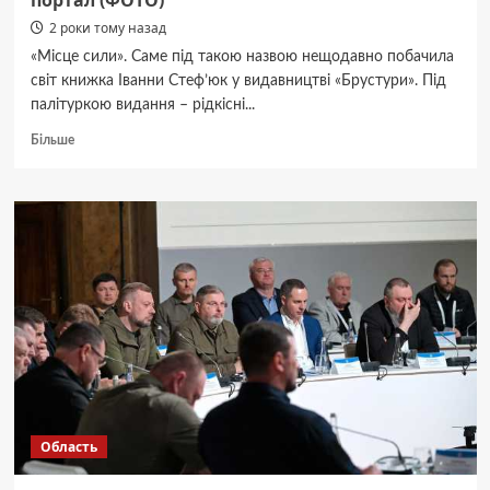
портал (ФОТО)
2 роки тому назад
«Місце сили». Саме під такою назвою нещодавно побачила
світ книжка Іванни Стеф’юк у видавництві «Брустури». Під
палітуркою видання – рідкісні...
Докладніше
Більше
про
Буковинська
письменниця
видала
книжку-
портал
(ФОТО)
Область