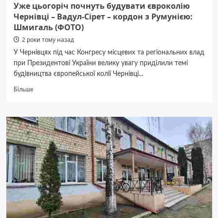
Уже цьогоріч почнуть будувати євроколію
Чернівці – Вадул-Сірет – кордон з Румунією:
Шмигаль (ФОТО)
2 роки тому назад
У Чернівцях під час Конгресу місцевих та регіональних влад
при Президентові України велику увагу приділили темі
будівництва європейської колії Чернівці...
Докладніше
Більше
про
Уже
цьогоріч
почнуть
будувати
євроколію
Чернівці
–
Вадул-
Сірет
–
кордон
з
Румунією: