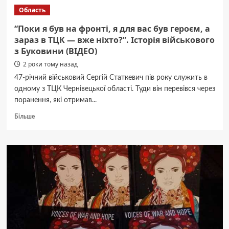
замочувати
Область
горох
перед
“Поки я був на фронті, я для вас був героєм, а
посадкою
зараз в ТЦК — вже ніхто?”. Історія військового
та
з Буковини (ВІДЕО)
навіщо
це
2 роки тому назад
робити
47-річний військовий Сергій Статкевич пів року служить в
взагалі
одному з ТЦК Чернівецької області. Туди він перевівся через
поранення, які отримав...
Докладніше
Більше
про
“Поки
я
був
на
фронті,
я
для
вас
був
героєм,