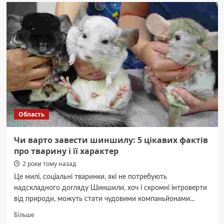
обласний
кардіоцентр
є
лідером
в
Україні
з
надання
спеціалізованої
кардіологічної
допомоги
(ФОТО)
Область
Чи варто завести шиншилу: 5 цікавих фактів
про тварину і її характер
2 роки тому назад
Це милі, соціальні тваринки, які не потребують
надскладного догляду Шиншили, хоч і скромні інтроверти
від природи, можуть стати чудовими компаньйонами...
Докладніше
Більше
про