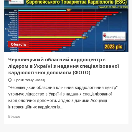
року:
що
садити
на
городі
Область
Чернівецький обласний кардіоцентр є
лідером в Україні з надання спеціалізованої
кардіологічної допомоги (ФОТО)
2 роки тому назад
"Чернівецький обласний клінічний кардіологічний центр"
утримує лідерство в Україні з надання спеціалізованої
кардіологічної допомоги. Згідно з даними Асоціації
інтервенційних кардіологів...
Докладніше
Більше
про
Чернівецький